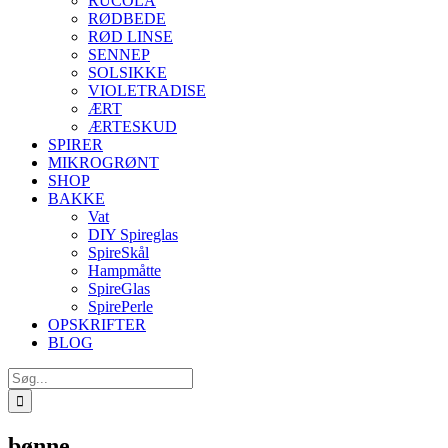
RUCOLA
RØDBEDE
RØD LINSE
SENNEP
SOLSIKKE
VIOLETRADISE
ÆRT
ÆRTESKUD
SPIRER
MIKROGRØNT
SHOP
BAKKE
Vat
DIY Spireglas
SpireSkål
Hampmåtte
SpireGlas
SpirePerle
OPSKRIFTER
BLOG
Søg
efter:
bønne