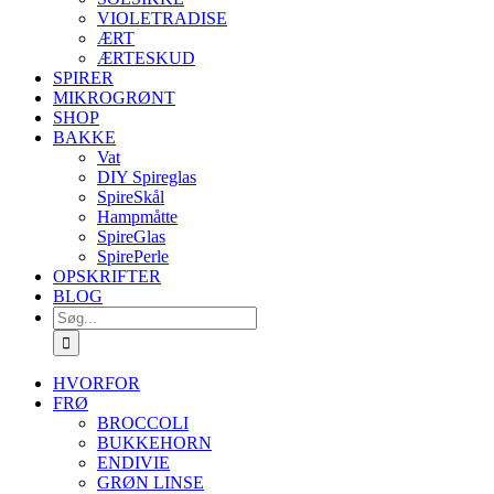
VIOLETRADISE
ÆRT
ÆRTESKUD
SPIRER
MIKROGRØNT
SHOP
BAKKE
Vat
DIY Spireglas
SpireSkål
Hampmåtte
SpireGlas
SpirePerle
OPSKRIFTER
BLOG
Søg
efter:
HVORFOR
FRØ
BROCCOLI
BUKKEHORN
ENDIVIE
GRØN LINSE