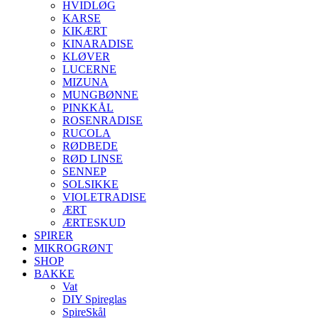
HVIDLØG
KARSE
KIKÆRT
KINARADISE
KLØVER
LUCERNE
MIZUNA
MUNGBØNNE
PINKKÅL
ROSENRADISE
RUCOLA
RØDBEDE
RØD LINSE
SENNEP
SOLSIKKE
VIOLETRADISE
ÆRT
ÆRTESKUD
SPIRER
MIKROGRØNT
SHOP
BAKKE
Vat
DIY Spireglas
SpireSkål