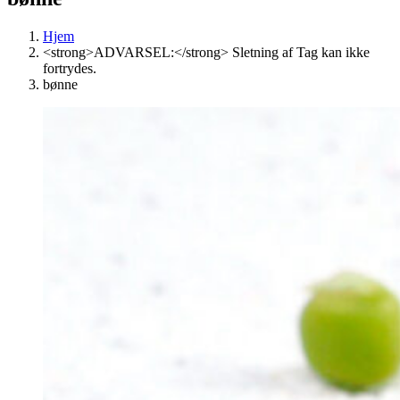
Hjem
<strong>ADVARSEL:</strong> Sletning af Tag kan ikke
fortrydes.
bønne