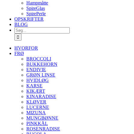
Hampmåtte
SpireGlas
SpirePerle
OPSKRIFTER
BLOG
Søg
efter:
HVORFOR
FRØ
BROCCOLI
BUKKEHORN
ENDIVIE
GRØN LINSE
HVIDLØG
KARSE
KIKÆRT
KINARADISE
KLØVER
LUCERNE
MIZUNA
MUNGBØNNE
PINKKÅL
ROSENRADISE