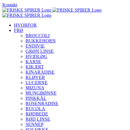
Skip
Kontakt
to
content
HVORFOR
FRØ
BROCCOLI
BUKKEHORN
ENDIVIE
GRØN LINSE
HVIDLØG
KARSE
KIKÆRT
KINARADISE
KLØVER
LUCERNE
MIZUNA
MUNGBØNNE
PINKKÅL
ROSENRADISE
RUCOLA
RØDBEDE
RØD LINSE
SENNEP
SOLSIKKE