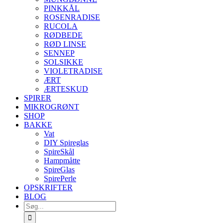
PINKKÅL
ROSENRADISE
RUCOLA
RØDBEDE
RØD LINSE
SENNEP
SOLSIKKE
VIOLETRADISE
ÆRT
ÆRTESKUD
SPIRER
MIKROGRØNT
SHOP
BAKKE
Vat
DIY Spireglas
SpireSkål
Hampmåtte
SpireGlas
SpirePerle
OPSKRIFTER
BLOG
Søg
efter: