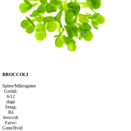
BROCCOLI
Spirer/Mikrogrønt
Grotid:
6/12
dage
Smag:
Rå
broccoli
Farve:
Grøn/Hvid