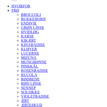
HVORFOR
FRØ
BROCCOLI
BUKKEHORN
ENDIVIE
GRØN LINSE
HVIDLØG
KARSE
KIKÆRT
KINARADISE
KLØVER
LUCERNE
MIZUNA
MUNGBØNNE
PINKKÅL
ROSENRADISE
RUCOLA
RØDBEDE
RØD LINSE
SENNEP
SOLSIKKE
VIOLETRADISE
ÆRT
ÆRTESKUD