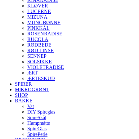
KINARADISE
KLØVER
LUCERNE
MIZUNA
MUNGBØNNE
PINKKÅL
ROSENRADISE
RUCOLA
RØDBEDE
RØD LINSE
SENNEP
SOLSIKKE
VIOLETRADISE
ÆRT
ÆRTESKUD
SPIRER
MIKROGRØNT
SHOP
BAKKE
Vat
DIY Spireglas
SpireSkål
Hampmåtte
SpireGlas
SpirePerle