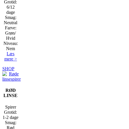
Grotid:
6/12
dage
Smag:
Neutral
Farve:
Grøn/
Hvid
Niveau:
Nem
Læs
mere >
SHOP
RØD
LINSE
Spirer
Grotid:
1-2 dage
Smag:
Rød