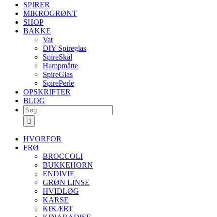
SPIRER
MIKROGRØNT
SHOP
BAKKE
Vat
DIY Spireglas
SpireSkål
Hampmåtte
SpireGlas
SpirePerle
OPSKRIFTER
BLOG
Søg
efter:
HVORFOR
FRØ
BROCCOLI
BUKKEHORN
ENDIVIE
GRØN LINSE
HVIDLØG
KARSE
KIKÆRT