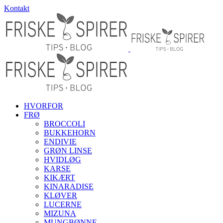
Skip
Kontakt
to
content
HVORFOR
FRØ
BROCCOLI
BUKKEHORN
ENDIVIE
GRØN LINSE
HVIDLØG
KARSE
KIKÆRT
KINARADISE
KLØVER
LUCERNE
MIZUNA
MUNGBØNNE