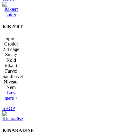
KIKÆRT
Spirer
Grotid:
2-4 dage
Smag:
Kold
kikært
Farve:
Sandfarvet
Niveau:
Nem
Læs
mere >
SHOP
KINARADISE