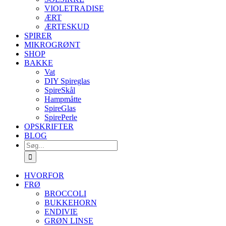
VIOLETRADISE
ÆRT
ÆRTESKUD
SPIRER
MIKROGRØNT
SHOP
BAKKE
Vat
DIY Spireglas
SpireSkål
Hampmåtte
SpireGlas
SpirePerle
OPSKRIFTER
BLOG
Søg
efter:
HVORFOR
FRØ
BROCCOLI
BUKKEHORN
ENDIVIE
GRØN LINSE