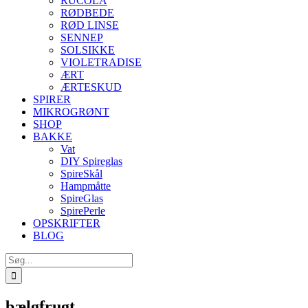
RUCOLA
RØDBEDE
RØD LINSE
SENNEP
SOLSIKKE
VIOLETRADISE
ÆRT
ÆRTESKUD
SPIRER
MIKROGRØNT
SHOP
BAKKE
Vat
DIY Spireglas
SpireSkål
Hampmåtte
SpireGlas
SpirePerle
OPSKRIFTER
BLOG
Søg
efter:
bælgfrugt