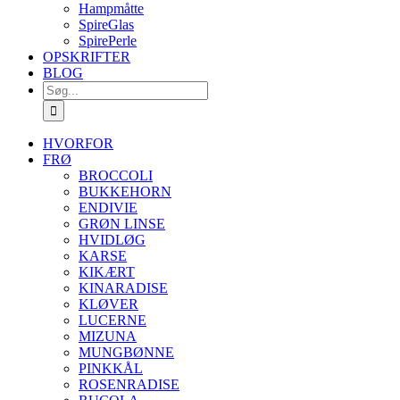
Hampmåtte
SpireGlas
SpirePerle
OPSKRIFTER
BLOG
Søg
efter:
HVORFOR
FRØ
BROCCOLI
BUKKEHORN
ENDIVIE
GRØN LINSE
HVIDLØG
KARSE
KIKÆRT
KINARADISE
KLØVER
LUCERNE
MIZUNA
MUNGBØNNE
PINKKÅL
ROSENRADISE