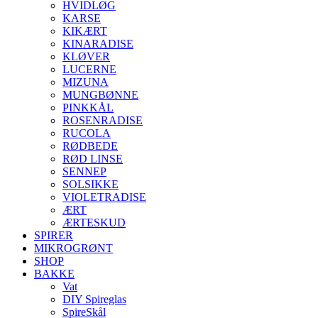
HVIDLØG
KARSE
KIKÆRT
KINARADISE
KLØVER
LUCERNE
MIZUNA
MUNGBØNNE
PINKKÅL
ROSENRADISE
RUCOLA
RØDBEDE
RØD LINSE
SENNEP
SOLSIKKE
VIOLETRADISE
ÆRT
ÆRTESKUD
SPIRER
MIKROGRØNT
SHOP
BAKKE
Vat
DIY Spireglas
SpireSkål