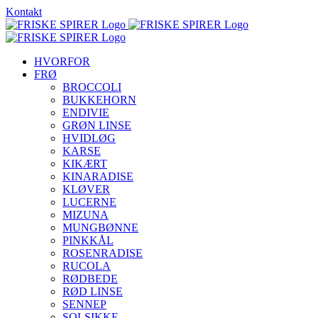
Skip
Kontakt
to
content
HVORFOR
FRØ
BROCCOLI
BUKKEHORN
ENDIVIE
GRØN LINSE
HVIDLØG
KARSE
KIKÆRT
KINARADISE
KLØVER
LUCERNE
MIZUNA
MUNGBØNNE
PINKKÅL
ROSENRADISE
RUCOLA
RØDBEDE
RØD LINSE
SENNEP
SOLSIKKE