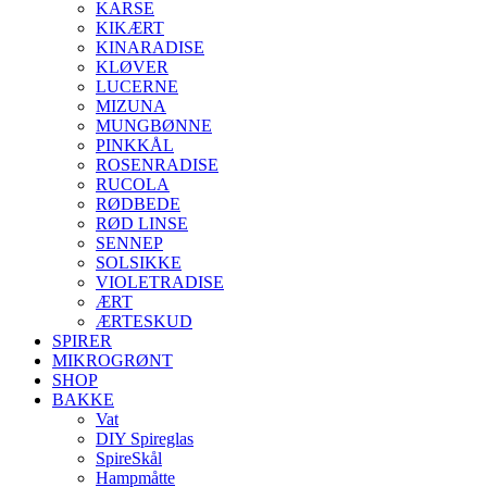
KARSE
KIKÆRT
KINARADISE
KLØVER
LUCERNE
MIZUNA
MUNGBØNNE
PINKKÅL
ROSENRADISE
RUCOLA
RØDBEDE
RØD LINSE
SENNEP
SOLSIKKE
VIOLETRADISE
ÆRT
ÆRTESKUD
SPIRER
MIKROGRØNT
SHOP
BAKKE
Vat
DIY Spireglas
SpireSkål
Hampmåtte