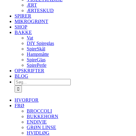
ÆRT
ÆRTESKUD
SPIRER
MIKROGRØNT
SHOP
BAKKE
Vat
DIY Spireglas
SpireSkål
Hampmåtte
SpireGlas
SpirePerle
OPSKRIFTER
BLOG
Søg
efter:
HVORFOR
FRØ
BROCCOLI
BUKKEHORN
ENDIVIE
GRØN LINSE
HVIDLØG