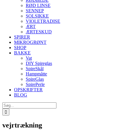
RØDBEDE
RØD LINSE
SENNEP
SOLSIKKE
VIOLETRADISE
ÆRT
ÆRTESKUD
SPIRER
MIKROGRØNT
SHOP
BAKKE
Vat
DIY Spireglas
SpireSkål
Hampmåtte
SpireGlas
SpirePerle
OPSKRIFTER
BLOG
Søg
efter:
vejrtrækning