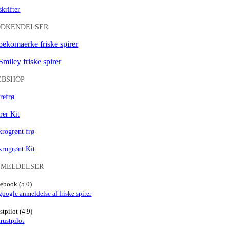
krifter
ODKENDELSER
EBSHOP
refrø
rer Kit
rogrønt frø
krogrønt Kit
NMELDELSER
ebook (5.0)
stpilot (4.9)