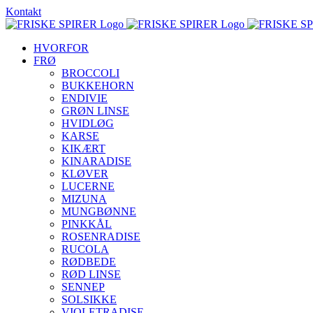
Skip
Kontakt
to
content
HVORFOR
FRØ
BROCCOLI
BUKKEHORN
ENDIVIE
GRØN LINSE
HVIDLØG
KARSE
KIKÆRT
KINARADISE
KLØVER
LUCERNE
MIZUNA
MUNGBØNNE
PINKKÅL
ROSENRADISE
RUCOLA
RØDBEDE
RØD LINSE
SENNEP
SOLSIKKE
VIOLETRADISE