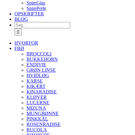
SpireGlas
SpirePerle
OPSKRIFTER
BLOG
Søg
efter:
HVORFOR
FRØ
BROCCOLI
BUKKEHORN
ENDIVIE
GRØN LINSE
HVIDLØG
KARSE
KIKÆRT
KINARADISE
KLØVER
LUCERNE
MIZUNA
MUNGBØNNE
PINKKÅL
ROSENRADISE
RUCOLA