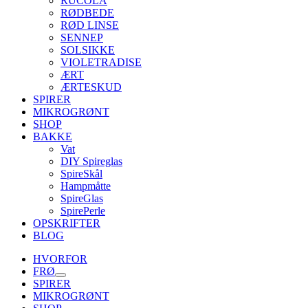
RUCOLA
RØDBEDE
RØD LINSE
SENNEP
SOLSIKKE
VIOLETRADISE
ÆRT
ÆRTESKUD
SPIRER
MIKROGRØNT
SHOP
BAKKE
Vat
DIY Spireglas
SpireSkål
Hampmåtte
SpireGlas
SpirePerle
OPSKRIFTER
BLOG
HVORFOR
FRØ
SPIRER
MIKROGRØNT