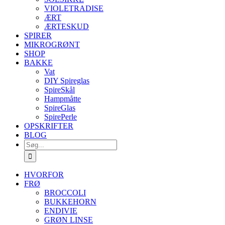
VIOLETRADISE
ÆRT
ÆRTESKUD
SPIRER
MIKROGRØNT
SHOP
BAKKE
Vat
DIY Spireglas
SpireSkål
Hampmåtte
SpireGlas
SpirePerle
OPSKRIFTER
BLOG
Søg
efter:
HVORFOR
FRØ
BROCCOLI
BUKKEHORN
ENDIVIE
GRØN LINSE