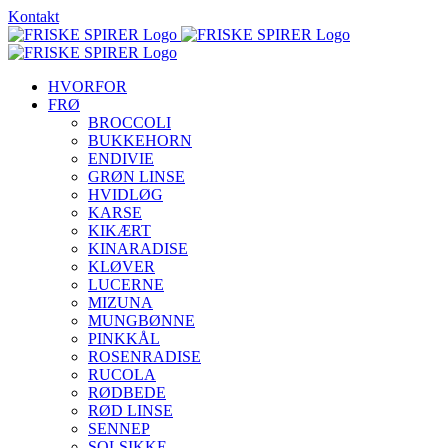
Skip
Kontakt
to
content
HVORFOR
FRØ
BROCCOLI
BUKKEHORN
ENDIVIE
GRØN LINSE
HVIDLØG
KARSE
KIKÆRT
KINARADISE
KLØVER
LUCERNE
MIZUNA
MUNGBØNNE
PINKKÅL
ROSENRADISE
RUCOLA
RØDBEDE
RØD LINSE
SENNEP
SOLSIKKE