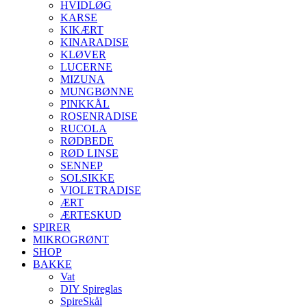
HVIDLØG
KARSE
KIKÆRT
KINARADISE
KLØVER
LUCERNE
MIZUNA
MUNGBØNNE
PINKKÅL
ROSENRADISE
RUCOLA
RØDBEDE
RØD LINSE
SENNEP
SOLSIKKE
VIOLETRADISE
ÆRT
ÆRTESKUD
SPIRER
MIKROGRØNT
SHOP
BAKKE
Vat
DIY Spireglas
SpireSkål