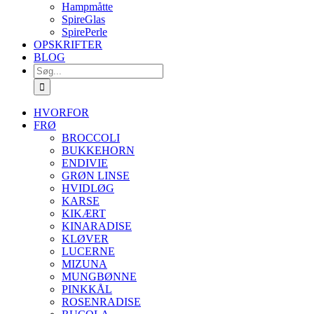
Hampmåtte
SpireGlas
SpirePerle
OPSKRIFTER
BLOG
Søg
efter:
HVORFOR
FRØ
BROCCOLI
BUKKEHORN
ENDIVIE
GRØN LINSE
HVIDLØG
KARSE
KIKÆRT
KINARADISE
KLØVER
LUCERNE
MIZUNA
MUNGBØNNE
PINKKÅL
ROSENRADISE