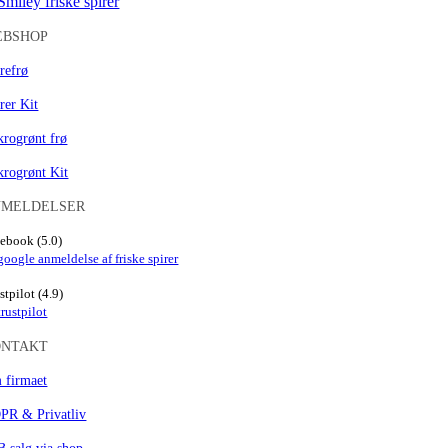
EBSHOP
refrø
rer Kit
rogrønt frø
krogrønt Kit
NMELDELSER
ebook (5.0)
stpilot (4.9)
ONTAKT
 firmaet
PR & Privatliv
 salg via shop