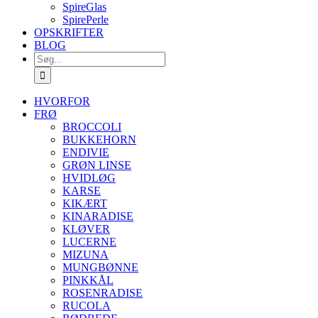
SpireGlas
SpirePerle
OPSKRIFTER
BLOG
Søg
efter:
HVORFOR
FRØ
BROCCOLI
BUKKEHORN
ENDIVIE
GRØN LINSE
HVIDLØG
KARSE
KIKÆRT
KINARADISE
KLØVER
LUCERNE
MIZUNA
MUNGBØNNE
PINKKÅL
ROSENRADISE
RUCOLA