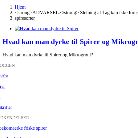
Hjem
<strong>ADVARSEL:</strong> Sletning af Tag kan ikke fortr
spiresorter
Hvad kan man dyrke til Spirer og Mikrog
Hvad kan man dyrke til Spirer og Mikrogrønt?
LOGGEN
orfor
rer
ø
krifter
ODKENDELSER