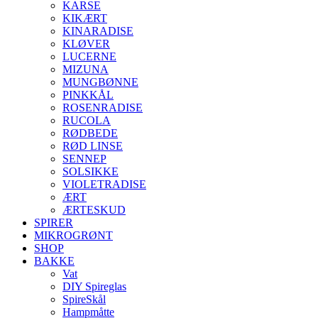
KARSE
KIKÆRT
KINARADISE
KLØVER
LUCERNE
MIZUNA
MUNGBØNNE
PINKKÅL
ROSENRADISE
RUCOLA
RØDBEDE
RØD LINSE
SENNEP
SOLSIKKE
VIOLETRADISE
ÆRT
ÆRTESKUD
SPIRER
MIKROGRØNT
SHOP
BAKKE
Vat
DIY Spireglas
SpireSkål
Hampmåtte