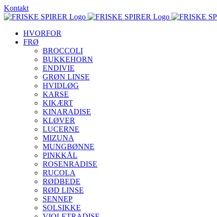
Skip
Kontakt
to
content
HVORFOR
FRØ
BROCCOLI
BUKKEHORN
ENDIVIE
GRØN LINSE
HVIDLØG
KARSE
KIKÆRT
KINARADISE
KLØVER
LUCERNE
MIZUNA
MUNGBØNNE
PINKKÅL
ROSENRADISE
RUCOLA
RØDBEDE
RØD LINSE
SENNEP
SOLSIKKE
VIOLETRADISE