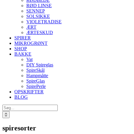
RØDBEDE
RØD LINSE
SENNEP
SOLSIKKE
VIOLETRADISE
ÆRT
ÆRTESKUD
SPIRER
MIKROGRØNT
SHOP
BAKKE
Vat
DIY Spireglas
SpireSkål
Hampmåtte
SpireGlas
SpirePerle
OPSKRIFTER
BLOG
Søg
efter:
spiresorter