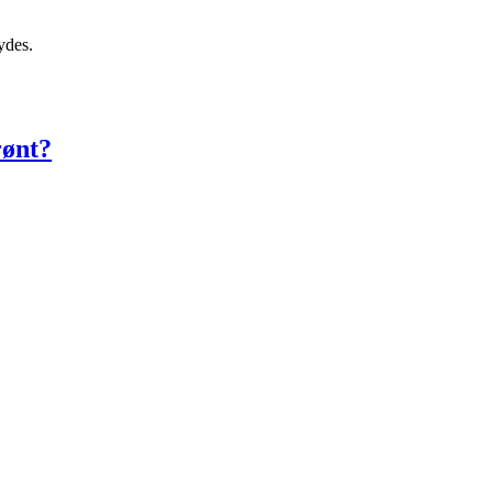
ydes.
rønt?