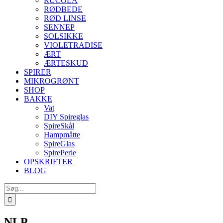
RUCOLA
RØDBEDE
RØD LINSE
SENNEP
SOLSIKKE
VIOLETRADISE
ÆRT
ÆRTESKUD
SPIRER
MIKROGRØNT
SHOP
BAKKE
Vat
DIY Spireglas
SpireSkål
Hampmåtte
SpireGlas
SpirePerle
OPSKRIFTER
BLOG
Søg
efter:
NLP