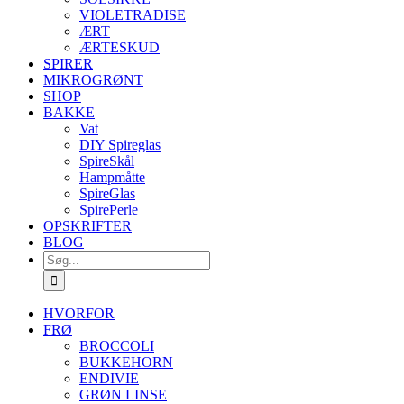
VIOLETRADISE
ÆRT
ÆRTESKUD
SPIRER
MIKROGRØNT
SHOP
BAKKE
Vat
DIY Spireglas
SpireSkål
Hampmåtte
SpireGlas
SpirePerle
OPSKRIFTER
BLOG
Søg
efter:
HVORFOR
FRØ
BROCCOLI
BUKKEHORN
ENDIVIE
GRØN LINSE