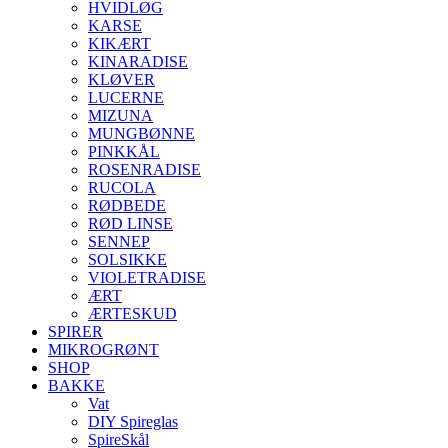
HVIDLØG
KARSE
KIKÆRT
KINARADISE
KLØVER
LUCERNE
MIZUNA
MUNGBØNNE
PINKKÅL
ROSENRADISE
RUCOLA
RØDBEDE
RØD LINSE
SENNEP
SOLSIKKE
VIOLETRADISE
ÆRT
ÆRTESKUD
SPIRER
MIKROGRØNT
SHOP
BAKKE
Vat
DIY Spireglas
SpireSkål