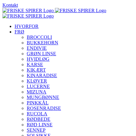
Skip
Kontakt
to
content
HVORFOR
FRØ
BROCCOLI
BUKKEHORN
ENDIVIE
GRØN LINSE
HVIDLØG
KARSE
KIKÆRT
KINARADISE
KLØVER
LUCERNE
MIZUNA
MUNGBØNNE
PINKKÅL
ROSENRADISE
RUCOLA
RØDBEDE
RØD LINSE
SENNEP
SOLSIKKE