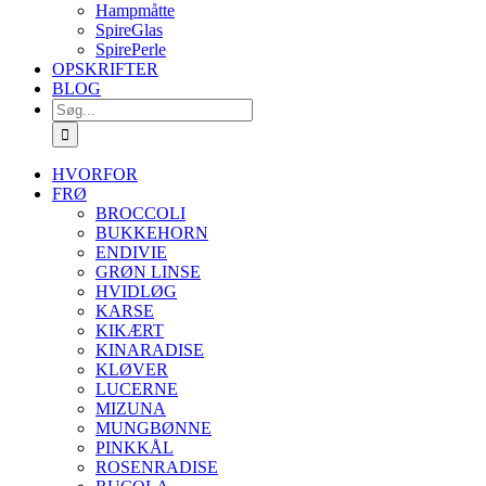
Hampmåtte
SpireGlas
SpirePerle
OPSKRIFTER
BLOG
Søg
efter:
HVORFOR
FRØ
BROCCOLI
BUKKEHORN
ENDIVIE
GRØN LINSE
HVIDLØG
KARSE
KIKÆRT
KINARADISE
KLØVER
LUCERNE
MIZUNA
MUNGBØNNE
PINKKÅL
ROSENRADISE