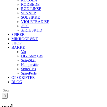
RUCOLA
RØDBEDE
RØD LINSE
SENNEP
SOLSIKKE
VIOLETRADISE
ÆRT
ÆRTESKUD
SPIRER
MIKROGRØNT
SHOP
BAKKE
Vat
DIY Spireglas
SpireSkål
Hampmåtte
SpireGlas
SpirePerle
OPSKRIFTER
BLOG
Søg
efter:
mad