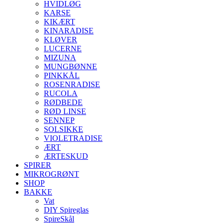
HVIDLØG
KARSE
KIKÆRT
KINARADISE
KLØVER
LUCERNE
MIZUNA
MUNGBØNNE
PINKKÅL
ROSENRADISE
RUCOLA
RØDBEDE
RØD LINSE
SENNEP
SOLSIKKE
VIOLETRADISE
ÆRT
ÆRTESKUD
SPIRER
MIKROGRØNT
SHOP
BAKKE
Vat
DIY Spireglas
SpireSkål