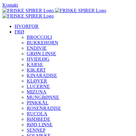
Skip
Kontakt
to
content
HVORFOR
FRØ
BROCCOLI
BUKKEHORN
ENDIVIE
GRØN LINSE
HVIDLØG
KARSE
KIKÆRT
KINARADISE
KLØVER
LUCERNE
MIZUNA
MUNGBØNNE
PINKKÅL
ROSENRADISE
RUCOLA
RØDBEDE
RØD LINSE
SENNEP
SOLSIKKE