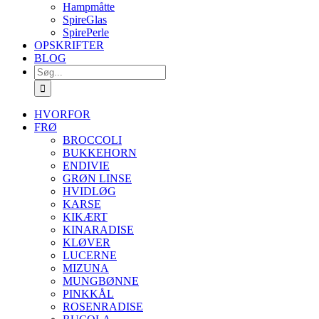
Hampmåtte
SpireGlas
SpirePerle
OPSKRIFTER
BLOG
Søg
efter:
HVORFOR
FRØ
BROCCOLI
BUKKEHORN
ENDIVIE
GRØN LINSE
HVIDLØG
KARSE
KIKÆRT
KINARADISE
KLØVER
LUCERNE
MIZUNA
MUNGBØNNE
PINKKÅL
ROSENRADISE