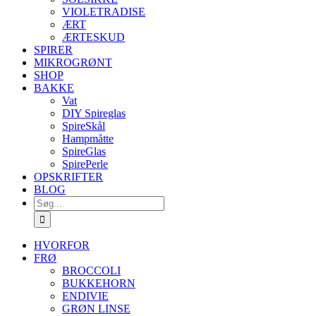
VIOLETRADISE
ÆRT
ÆRTESKUD
SPIRER
MIKROGRØNT
SHOP
BAKKE
Vat
DIY Spireglas
SpireSkål
Hampmåtte
SpireGlas
SpirePerle
OPSKRIFTER
BLOG
Søg
efter:
HVORFOR
FRØ
BROCCOLI
BUKKEHORN
ENDIVIE
GRØN LINSE