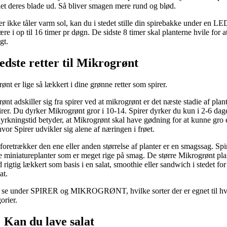
det deres blade ud. Så bliver smagen mere rund og blød.
er ikke tåler varm sol, kan du i stedet stille din spirebakke under en LE
re i op til 16 timer pr døgn. De sidste 8 timer skal planterne hvile for a
gt.
edste retter til Mikrogrønt
ønt er lige så lækkert i dine grønne retter som spirer.
ønt adskiller sig fra spirer ved at mikrogrønt er det næste stadie af plan
pirer. Du dyrker Mikrogrønt gror i 10-14. Spirer dyrker du kun i 2-6 da
dyrkningstid betyder, at Mikrogrønt skal have gødning for at kunne gro e
hvor Spirer udvikler sig alene af næringen i frøet.
oretrækker den ene eller anden størrelse af planter er en smagssag. Spir
e miniatureplanter som er meget rige på smag. De større Mikrogrønt pla
 rigtig lækkert som basis i en salat, smoothie eller sandwich i stedet for
at.
 se under SPIRER og MIKROGRØNT, hvilke sorter der er egnet til hve
orier.
Kan du lave salat