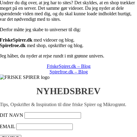
Undrer du dig over, at jeg har to sites? Det skyldes, at en shop trækker
meget på en server. Det samme gør videoer. Da jeg nyder at dele
spændende viden med dig, og du skal kunne loade indholdet hurtigt,
var det nødvendigt med to sites.
Derfor måtte jeg skabe to universer til dig:
FriskeSpirer.dk
med videoer og blog.
Spirefroe.dk
med shop, opskrifter og blog.
Jeg håber, du nyder at rejse rundt i mit grønne univers.
FriskeSpirer.dk – Blog
Spirefroe.dk – Blog
NYHEDSBREV
Tips, Opskrifter & Inspiration til dine friske Spirer og Mikrogrønt.
DIT NAVN
EMAIL