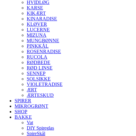
HVIDLØG
KARSE
KIKÆRT
KINARADISE
KLØVER
LUCERNE
MIZUNA
MUNGBØNNE
PINKKÅL
ROSENRADISE
RUCOLA
RØDBEDE
RØD LINSE
SENNEP
SOLSIKKE
VIOLETRADISE
ÆRT
ÆRTESKUD
SPIRER
MIKROGRØNT
SHOP
BAKKE
Vat
DIY Spireglas
SpireSkål