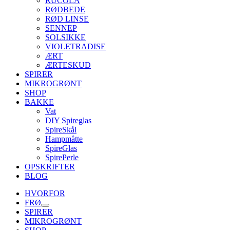
RUCOLA
RØDBEDE
RØD LINSE
SENNEP
SOLSIKKE
VIOLETRADISE
ÆRT
ÆRTESKUD
SPIRER
MIKROGRØNT
SHOP
BAKKE
Vat
DIY Spireglas
SpireSkål
Hampmåtte
SpireGlas
SpirePerle
OPSKRIFTER
BLOG
HVORFOR
FRØ
SPIRER
MIKROGRØNT