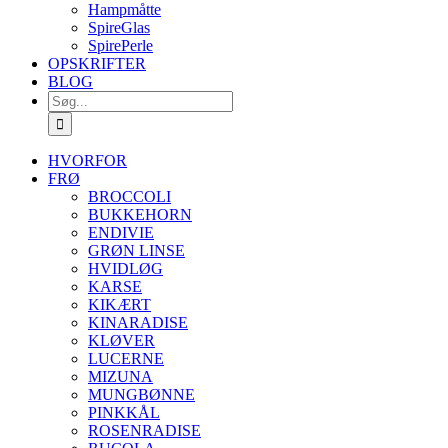
Hampmåtte
SpireGlas
SpirePerle
OPSKRIFTER
BLOG
Søg
efter:
HVORFOR
FRØ
BROCCOLI
BUKKEHORN
ENDIVIE
GRØN LINSE
HVIDLØG
KARSE
KIKÆRT
KINARADISE
KLØVER
LUCERNE
MIZUNA
MUNGBØNNE
PINKKÅL
ROSENRADISE