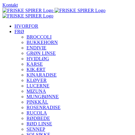
Skip
Kontakt
to
content
HVORFOR
FRØ
BROCCOLI
BUKKEHORN
ENDIVIE
GRØN LINSE
HVIDLØG
KARSE
KIKÆRT
KINARADISE
KLØVER
LUCERNE
MIZUNA
MUNGBØNNE
PINKKÅL
ROSENRADISE
RUCOLA
RØDBEDE
RØD LINSE
SENNEP
SOLSIKKE