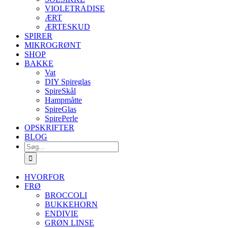
VIOLETRADISE
ÆRT
ÆRTESKUD
SPIRER
MIKROGRØNT
SHOP
BAKKE
Vat
DIY Spireglas
SpireSkål
Hampmåtte
SpireGlas
SpirePerle
OPSKRIFTER
BLOG
Søg
efter:
HVORFOR
FRØ
BROCCOLI
BUKKEHORN
ENDIVIE
GRØN LINSE