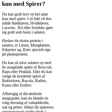
kun med Spirer?
Du kan godt lave en hel salat
kun med spirer. I så fald vil den
milde Rødkløver, Hvidkløver,
Lucerne, Ært eller Solsikke gøre
sig godt som basis i salaten.
Ønsker du ekstra protein i
salaten, er Linser, Mungbønne,
Kikærter og Ærter specielt rige
på planteprotein.
Du kan så mixe salaten op med
de smagfulde spirer af Broccoli,
Raps eller Pinkkål. Eller du kan
vælge de krydrede spirer af
Bukkehorn, Rucola, Radise,
Karse eller Endive.
Afhængig af din ønskede
smagspalet, kan du blande en
rolig dressing af valnøddeolie,
salt og peber. Sådan får spirernes
smagsnuancer stadig plads i