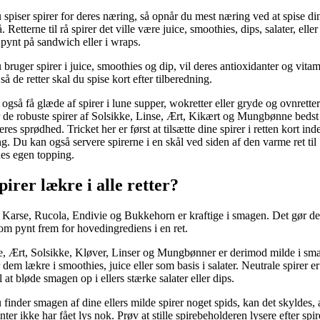
 spiser spirer for deres næring, så opnår du mest næring ved at spise di
å. Retterne til rå spirer det ville være juice, smoothies, dips, salater, elle
 pynt på sandwich eller i wraps.
 bruger spirer i juice, smoothies og dip, vil deres antioxidanter og vitami
 så de retter skal du spise kort efter tilberedning.
også få glæde af spirer i lune supper, wokretter eller gryde og ovnretter
er de robuste spirer af Solsikke, Linse, Ært, Kikært og Mungbønne bedst t
res sprødhed. Tricket her er først at tilsætte dine spirer i retten kort ind
ng. Du kan også servere spirerne i en skål ved siden af den varme ret til
es egen topping.
pirer lækre i alle retter?
 Karse, Rucola, Endivie og Bukkehorn er kraftige i smagen. Det gør d
om pynt frem for hovedingrediens i en ret.
, Ært, Solsikke, Kløver, Linser og Mungbønner er derimod milde i sm
 dem lækre i smoothies, juice eller som basis i salater. Neutrale spirer e
l at bløde smagen op i ellers stærke salater eller dips.
 finder smagen af dine ellers milde spirer noget spids, kan det skyldes, 
ter ikke har fået lys nok. Prøv at stille spirebeholderen lysere efter spi