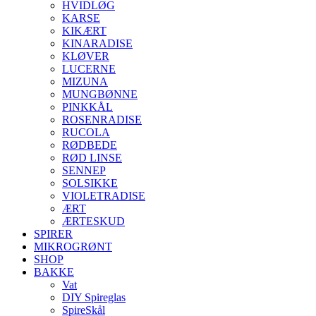
HVIDLØG
KARSE
KIKÆRT
KINARADISE
KLØVER
LUCERNE
MIZUNA
MUNGBØNNE
PINKKÅL
ROSENRADISE
RUCOLA
RØDBEDE
RØD LINSE
SENNEP
SOLSIKKE
VIOLETRADISE
ÆRT
ÆRTESKUD
SPIRER
MIKROGRØNT
SHOP
BAKKE
Vat
DIY Spireglas
SpireSkål