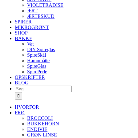
VIOLETRADISE
ÆRT
ÆRTESKUD
SPIRER
MIKROGRØNT
SHOP
BAKKE
Vat
DIY Spireglas
SpireSkål
Hampmåtte
SpireGlas
SpirePerle
OPSKRIFTER
BLOG
Søg
efter:
HVORFOR
FRØ
BROCCOLI
BUKKEHORN
ENDIVIE
GRØN LINSE