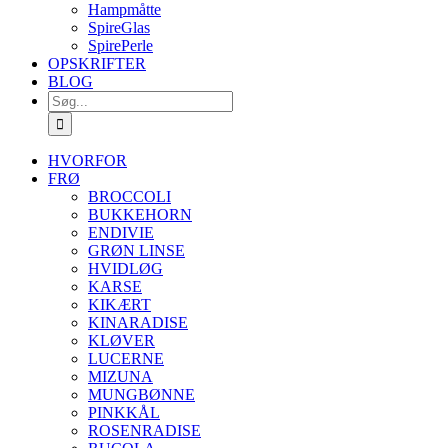
Hampmåtte
SpireGlas
SpirePerle
OPSKRIFTER
BLOG
Søg
efter:
HVORFOR
FRØ
BROCCOLI
BUKKEHORN
ENDIVIE
GRØN LINSE
HVIDLØG
KARSE
KIKÆRT
KINARADISE
KLØVER
LUCERNE
MIZUNA
MUNGBØNNE
PINKKÅL
ROSENRADISE