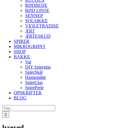
RUCOLA
RØDBEDE
RØD LINSE
SENNEP
SOLSIKKE
VIOLETRADISE
ÆRT
ÆRTESKUD
SPIRER
MIKROGRØNT
SHOP
BAKKE
Vat
DIY Spireglas
SpireSkål
Hampmåtte
SpireGlas
SpirePerle
OPSKRIFTER
BLOG
Søg
efter:
lyserød