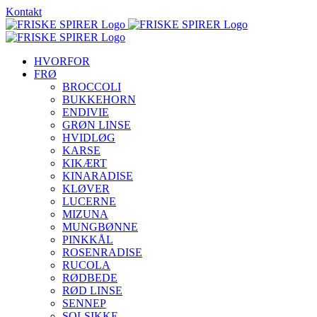
Skip
Kontakt
to
content
HVORFOR
FRØ
BROCCOLI
BUKKEHORN
ENDIVIE
GRØN LINSE
HVIDLØG
KARSE
KIKÆRT
KINARADISE
KLØVER
LUCERNE
MIZUNA
MUNGBØNNE
PINKKÅL
ROSENRADISE
RUCOLA
RØDBEDE
RØD LINSE
SENNEP
SOLSIKKE