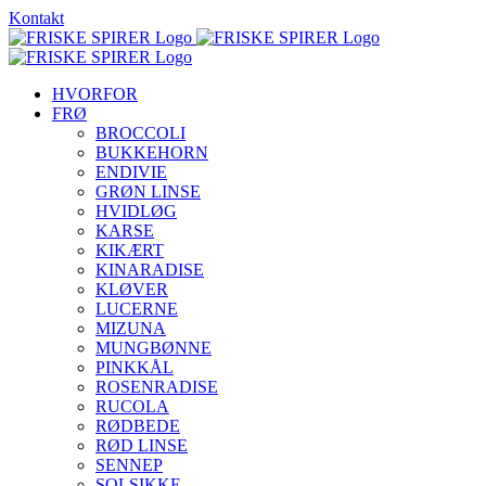
Skip
Kontakt
to
content
HVORFOR
FRØ
BROCCOLI
BUKKEHORN
ENDIVIE
GRØN LINSE
HVIDLØG
KARSE
KIKÆRT
KINARADISE
KLØVER
LUCERNE
MIZUNA
MUNGBØNNE
PINKKÅL
ROSENRADISE
RUCOLA
RØDBEDE
RØD LINSE
SENNEP
SOLSIKKE