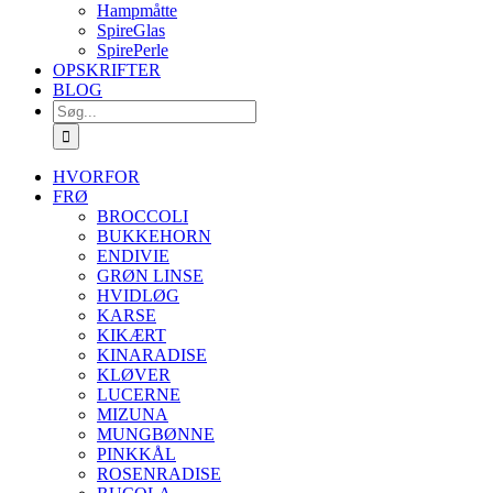
Hampmåtte
SpireGlas
SpirePerle
OPSKRIFTER
BLOG
Søg
efter:
HVORFOR
FRØ
BROCCOLI
BUKKEHORN
ENDIVIE
GRØN LINSE
HVIDLØG
KARSE
KIKÆRT
KINARADISE
KLØVER
LUCERNE
MIZUNA
MUNGBØNNE
PINKKÅL
ROSENRADISE