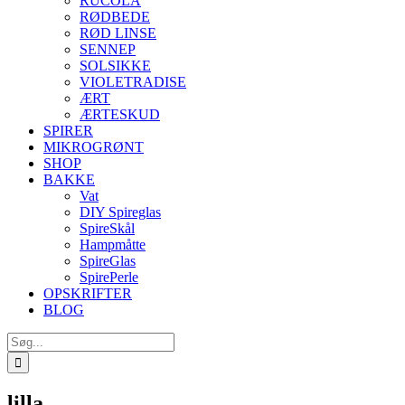
RUCOLA
RØDBEDE
RØD LINSE
SENNEP
SOLSIKKE
VIOLETRADISE
ÆRT
ÆRTESKUD
SPIRER
MIKROGRØNT
SHOP
BAKKE
Vat
DIY Spireglas
SpireSkål
Hampmåtte
SpireGlas
SpirePerle
OPSKRIFTER
BLOG
Søg
efter:
lilla