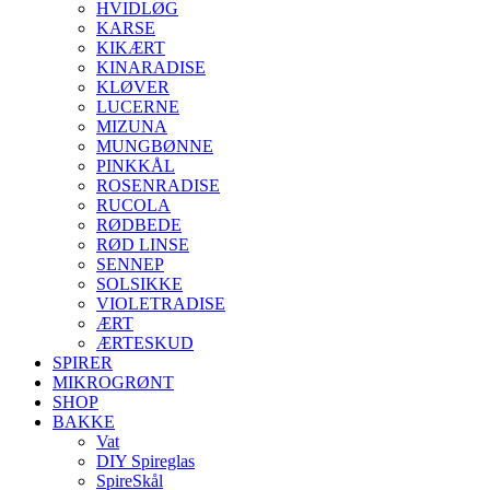
HVIDLØG
KARSE
KIKÆRT
KINARADISE
KLØVER
LUCERNE
MIZUNA
MUNGBØNNE
PINKKÅL
ROSENRADISE
RUCOLA
RØDBEDE
RØD LINSE
SENNEP
SOLSIKKE
VIOLETRADISE
ÆRT
ÆRTESKUD
SPIRER
MIKROGRØNT
SHOP
BAKKE
Vat
DIY Spireglas
SpireSkål