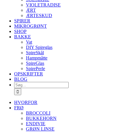
VIOLETRADISE
ÆRT
ÆRTESKUD
SPIRER
MIKROGRØNT
SHOP
BAKKE
Vat
DIY Spireglas
SpireSkål
Hampmåtte
SpireGlas
SpirePerle
OPSKRIFTER
BLOG
Søg
efter:
HVORFOR
FRØ
BROCCOLI
BUKKEHORN
ENDIVIE
GRØN LINSE