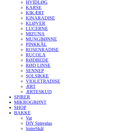
HVIDLØG
KARSE
KIKÆRT
KINARADISE
KLØVER
LUCERNE
MIZUNA
MUNGBØNNE
PINKKÅL
ROSENRADISE
RUCOLA
RØDBEDE
RØD LINSE
SENNEP
SOLSIKKE
VIOLETRADISE
ÆRT
ÆRTESKUD
SPIRER
MIKROGRØNT
SHOP
BAKKE
Vat
DIY Spireglas
SpireSkål