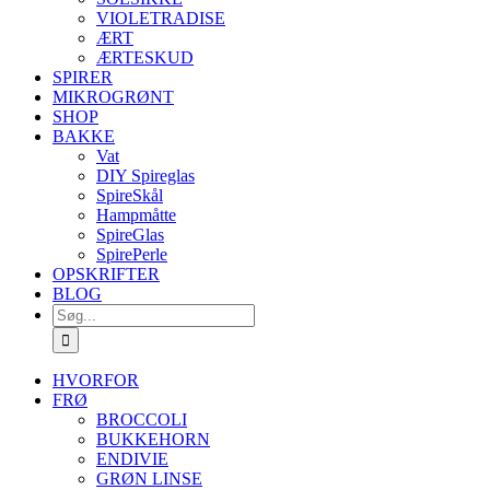
VIOLETRADISE
ÆRT
ÆRTESKUD
SPIRER
MIKROGRØNT
SHOP
BAKKE
Vat
DIY Spireglas
SpireSkål
Hampmåtte
SpireGlas
SpirePerle
OPSKRIFTER
BLOG
Søg
efter:
HVORFOR
FRØ
BROCCOLI
BUKKEHORN
ENDIVIE
GRØN LINSE