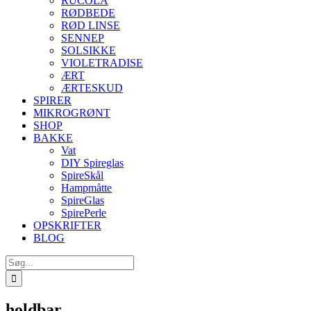
RUCOLA
RØDBEDE
RØD LINSE
SENNEP
SOLSIKKE
VIOLETRADISE
ÆRT
ÆRTESKUD
SPIRER
MIKROGRØNT
SHOP
BAKKE
Vat
DIY Spireglas
SpireSkål
Hampmåtte
SpireGlas
SpirePerle
OPSKRIFTER
BLOG
Søg
efter:
holdbar