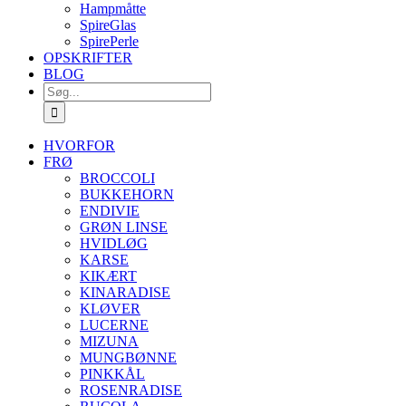
Hampmåtte
SpireGlas
SpirePerle
OPSKRIFTER
BLOG
Søg
efter:
HVORFOR
FRØ
BROCCOLI
BUKKEHORN
ENDIVIE
GRØN LINSE
HVIDLØG
KARSE
KIKÆRT
KINARADISE
KLØVER
LUCERNE
MIZUNA
MUNGBØNNE
PINKKÅL
ROSENRADISE