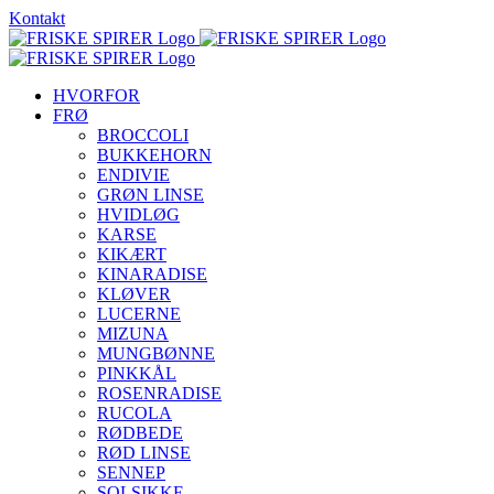
Skip
Kontakt
to
content
HVORFOR
FRØ
BROCCOLI
BUKKEHORN
ENDIVIE
GRØN LINSE
HVIDLØG
KARSE
KIKÆRT
KINARADISE
KLØVER
LUCERNE
MIZUNA
MUNGBØNNE
PINKKÅL
ROSENRADISE
RUCOLA
RØDBEDE
RØD LINSE
SENNEP
SOLSIKKE