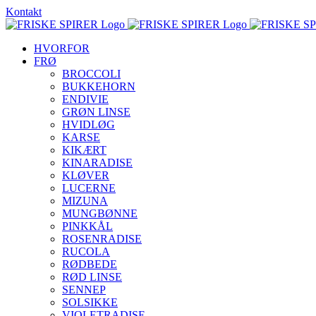
Skip
Kontakt
to
content
HVORFOR
FRØ
BROCCOLI
BUKKEHORN
ENDIVIE
GRØN LINSE
HVIDLØG
KARSE
KIKÆRT
KINARADISE
KLØVER
LUCERNE
MIZUNA
MUNGBØNNE
PINKKÅL
ROSENRADISE
RUCOLA
RØDBEDE
RØD LINSE
SENNEP
SOLSIKKE
VIOLETRADISE