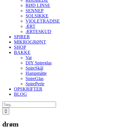
RØDBEDE
RØD LINSE
SENNEP
SOLSIKKE
VIOLETRADISE
ÆRT
ÆRTESKUD
SPIRER
MIKROGRØNT
SHOP
BAKKE
Vat
DIY Spireglas
SpireSkål
Hampmåtte
SpireGlas
SpirePerle
OPSKRIFTER
BLOG
Søg
efter:
drøm