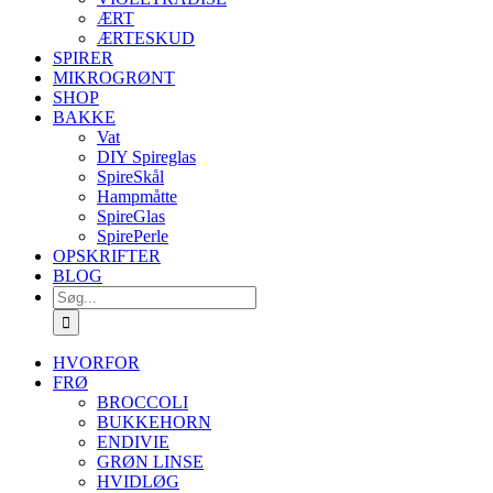
ÆRT
ÆRTESKUD
SPIRER
MIKROGRØNT
SHOP
BAKKE
Vat
DIY Spireglas
SpireSkål
Hampmåtte
SpireGlas
SpirePerle
OPSKRIFTER
BLOG
Søg
efter:
HVORFOR
FRØ
BROCCOLI
BUKKEHORN
ENDIVIE
GRØN LINSE
HVIDLØG