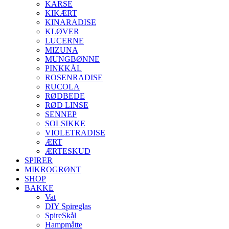
KARSE
KIKÆRT
KINARADISE
KLØVER
LUCERNE
MIZUNA
MUNGBØNNE
PINKKÅL
ROSENRADISE
RUCOLA
RØDBEDE
RØD LINSE
SENNEP
SOLSIKKE
VIOLETRADISE
ÆRT
ÆRTESKUD
SPIRER
MIKROGRØNT
SHOP
BAKKE
Vat
DIY Spireglas
SpireSkål
Hampmåtte