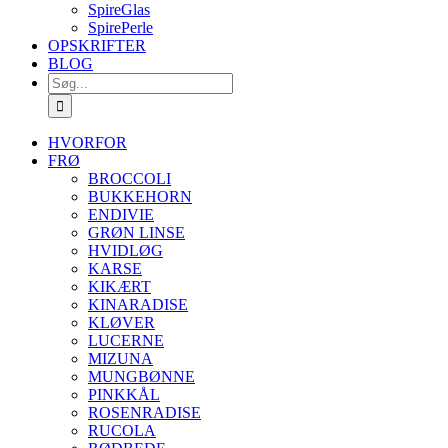
SpireGlas
SpirePerle
OPSKRIFTER
BLOG
Søg
efter:
HVORFOR
FRØ
BROCCOLI
BUKKEHORN
ENDIVIE
GRØN LINSE
HVIDLØG
KARSE
KIKÆRT
KINARADISE
KLØVER
LUCERNE
MIZUNA
MUNGBØNNE
PINKKÅL
ROSENRADISE
RUCOLA