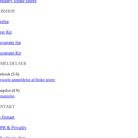
EBSHOP
refrø
rer Kit
rogrønt frø
krogrønt Kit
NMELDELSER
ebook (5.0)
stpilot (4.9)
ONTAKT
 firmaet
PR & Privatliv
 salg via shop