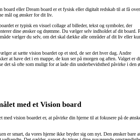
n board eller Dream board er et fysisk eller digitalt redskab til at få ove
ne mål og ønsker for dit liv.
boardet er typisk en visuel collage af billeder, tekst og symboler, der
nterer dine ønsker og drømme. Du vælger selv indholdet af dit board. 
åde vælger du selv, om det skal dække alle områder af dit liv eller ku
ælger at sætte vision boardet op et sted, de ser det hver dag. Andre
kker at have det i en mappe, de kun ser på morgen og aften. Valget er d
se det så ofte som muligt for at lade din underbevidsthed påvirke i den
ålet med et Vision board
t med vision boardet er, at påvirke din hjerne til at fokusere på de øns
en er smart, da vores hjerne ikke bryder sig om nyt. Den ønsker bare a
et velkendte. Det gælder, uanset du trives i dine nuværende omstændigh