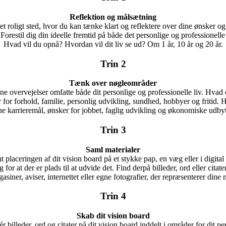
Reflektion og målsætning
et roligt sted, hvor du kan tænke klart og reflektere over dine ønsker og
 Forestil dig din ideelle fremtid på både det personlige og professionelle
Hvad vil du opnå? Hvordan vil dit liv se ud? Om 1 år, 10 år og 20 år.
Trin 2
Tænk over nøgleområder
ne overvejelser omfatte både dit personlige og professionelle liv. Hvad 
 for forhold, familie, personlig udvikling, sundhed, hobbyer og fritid. 
ne karrieremål, ønsker for jobbet, faglig udvikling og økonomiske udbyt
Trin 3
Saml materialer
t placeringen af dit vision board på et stykke pap, en væg eller i digital
 for at der er plads til at udvide det. Find derpå billeder, ord eller citate
asiner, aviser, internettet eller egne fotografier, der repræsenterer dine 
Trin 4
Skab dit vision board
r billeder, ord og citater på dit vision board inddelt i områder for dit pe