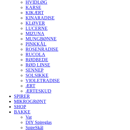
HVIDLØG
KARSE
KIKÆRT
KINARADISE
KLØVER
LUCERNE
MIZUNA
MUNGBØNNE
PINKKÅL
ROSENRADISE
RUCOLA
RØDBEDE
RØD LINSE
SENNEP
SOLSIKKE
VIOLETRADISE
ÆRT
ÆRTESKUD
SPIRER
MIKROGRØNT
SHOP
BAKKE
Vat
DIY Spireglas
SpireSkål