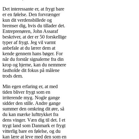
Det interessante er, at frygt bare
er en følelse. Den forvrænger
kun dit verdensbillede og
bremser dig, hvis du tillader det.
Entreprenøren, John Assaraf
beskriver, at der er 50 forskellige
typer af frygt. Jeg vil varmt
anbefale at du lærer dem at
kende gennem hans bøger. For
når du forstår signalerne fra din
krop og hjerne, kan du nemmere
fastholde dit fokus på målene
trods dem.
Min egen erfaring er, at med
tiden bliver frygt som en
irriterende myg. Nogle gange
sidder den stille. Andre gange
summer den omkring dit øre, så
du kan mærke lufttrykket fra
dens vinger. Væn dig til det. I et
trygt land som Danmark er frygt
vitterlig bare en følelse, og du
kan lære at leve med den som en