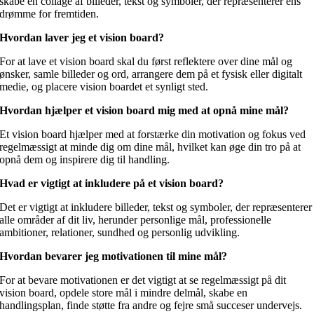
skabe en collage af billeder, tekst og symboler, der repræsenterer ens
drømme for fremtiden.
Hvordan laver jeg et vision board?
For at lave et vision board skal du først reflektere over dine mål og
ønsker, samle billeder og ord, arrangere dem på et fysisk eller digitalt
medie, og placere vision boardet et synligt sted.
Hvordan hjælper et vision board mig med at opnå mine mål?
Et vision board hjælper med at forstærke din motivation og fokus ved
regelmæssigt at minde dig om dine mål, hvilket kan øge din tro på at
opnå dem og inspirere dig til handling.
Hvad er vigtigt at inkludere på et vision board?
Det er vigtigt at inkludere billeder, tekst og symboler, der repræsenterer
alle områder af dit liv, herunder personlige mål, professionelle
ambitioner, relationer, sundhed og personlig udvikling.
Hvordan bevarer jeg motivationen til mine mål?
For at bevare motivationen er det vigtigt at se regelmæssigt på dit
vision board, opdele store mål i mindre delmål, skabe en
handlingsplan, finde støtte fra andre og fejre små succeser undervejs.