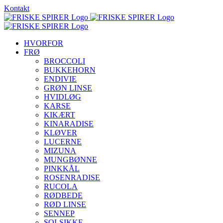
Skip
Kontakt
to
content
HVORFOR
FRØ
BROCCOLI
BUKKEHORN
ENDIVIE
GRØN LINSE
HVIDLØG
KARSE
KIKÆRT
KINARADISE
KLØVER
LUCERNE
MIZUNA
MUNGBØNNE
PINKKÅL
ROSENRADISE
RUCOLA
RØDBEDE
RØD LINSE
SENNEP
SOLSIKKE