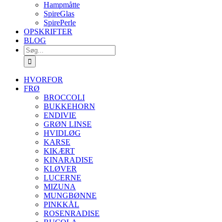
Hampmåtte
SpireGlas
SpirePerle
OPSKRIFTER
BLOG
Søg
efter:
HVORFOR
FRØ
BROCCOLI
BUKKEHORN
ENDIVIE
GRØN LINSE
HVIDLØG
KARSE
KIKÆRT
KINARADISE
KLØVER
LUCERNE
MIZUNA
MUNGBØNNE
PINKKÅL
ROSENRADISE