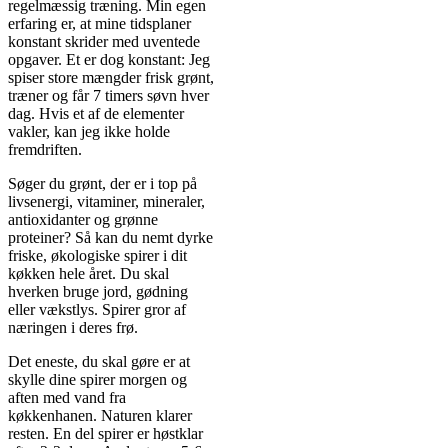
regelmæssig træning. Min egen
erfaring er, at mine tidsplaner
konstant skrider med uventede
opgaver. Et er dog konstant: Jeg
spiser store mængder frisk grønt,
træner og får 7 timers søvn hver
dag. Hvis et af de elementer
vakler, kan jeg ikke holde
fremdriften.
Søger du grønt, der er i top på
livsenergi, vitaminer, mineraler,
antioxidanter og grønne
proteiner? Så kan du nemt dyrke
friske, økologiske spirer i dit
køkken hele året. Du skal
hverken bruge jord, gødning
eller vækstlys. Spirer gror af
næringen i deres frø.
Det eneste, du skal gøre er at
skylle dine spirer morgen og
aften med vand fra
køkkenhanen. Naturen klarer
resten. En del spirer er høstklar