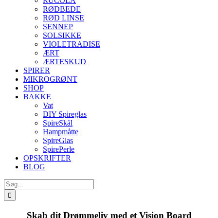
RUCOLA
RØDBEDE
RØD LINSE
SENNEP
SOLSIKKE
VIOLETRADISE
ÆRT
ÆRTESKUD
SPIRER
MIKROGRØNT
SHOP
BAKKE
Vat
DIY Spireglas
SpireSkål
Hampmåtte
SpireGlas
SpirePerle
OPSKRIFTER
BLOG
Søg
efter:
Skab dit Drømmeliv med et Vision Board