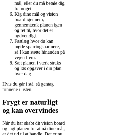
mål, eller du må betale dig
fra noget.
Kig dine mål og vision
board igennem,
gennemtænk planen igen
og ret til, hvor det er
nødvendigt.
Fastlæg hvor du kan
møde sparringspartnere,
så I kan støtte hinanden på
vejen frem.
Sæt planen i værk straks
og løs opgaver i din plan
hver dag.
Hvis du går i stå, så gentag
trinnene i listen.
Frygt er naturligt
og kan overvindes
Når du har skabt dit vision board
og lagt planen for at nå dine mål,
er det tid til at handle. Det er nu,