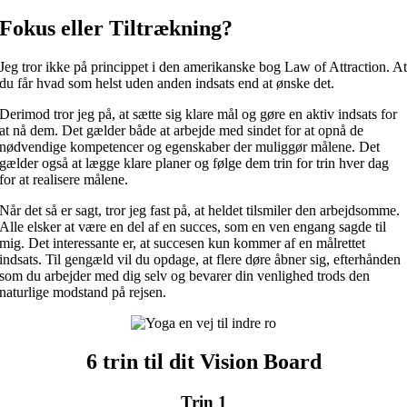
Fokus eller Tiltrækning?
Jeg tror ikke på princippet i den amerikanske bog Law of Attraction. A
du får hvad som helst uden anden indsats end at ønske det.
Derimod tror jeg på, at sætte sig klare mål og gøre en aktiv indsats for
at nå dem. Det gælder både at arbejde med sindet for at opnå de
nødvendige kompetencer og egenskaber der muliggør målene. Det
gælder også at lægge klare planer og følge dem trin for trin hver dag
for at realisere målene.
Når det så er sagt, tror jeg fast på, at heldet tilsmiler den arbejdsomme.
Alle elsker at være en del af en succes, som en ven engang sagde til
mig. Det interessante er, at succesen kun kommer af en målrettet
indsats. Til gengæld vil du opdage, at flere døre åbner sig, efterhånden
som du arbejder med dig selv og bevarer din venlighed trods den
naturlige modstand på rejsen.
6 trin til dit Vision Board
Trin 1