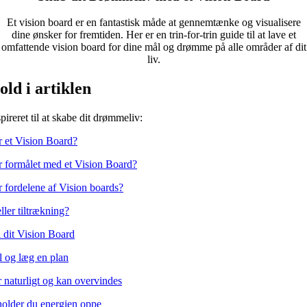
Et vision board er en fantastisk måde at gennemtænke og visualisere
dine ønsker for fremtiden. Her er en trin-for-trin guide til at lave et
omfattende vision board for dine mål og drømme på alle områder af dit
liv.
old i artiklen
pireret til at skabe dit drømmeliv:
 et Vision Board?
 formålet med et Vision Board?
 fordelene af Vision boards?
ller tiltrækning?
il dit Vision Board
 og læg en plan
r naturligt og kan overvindes
older du energien oppe