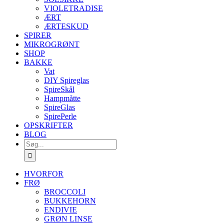
VIOLETRADISE
ÆRT
ÆRTESKUD
SPIRER
MIKROGRØNT
SHOP
BAKKE
Vat
DIY Spireglas
SpireSkål
Hampmåtte
SpireGlas
SpirePerle
OPSKRIFTER
BLOG
Søg
efter:
HVORFOR
FRØ
BROCCOLI
BUKKEHORN
ENDIVIE
GRØN LINSE