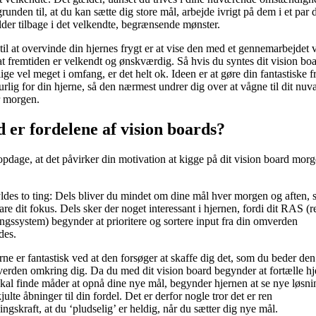
grunden til, at du kan sætte dig store mål, arbejde ivrigt på dem i et par
alder tilbage i det velkendte, begrænsende mønster.
 til at overvinde din hjernes frygt er at vise den med et gennemarbejdet 
at fremtiden er velkendt og ønskværdig. Så hvis du syntes dit vision boa
lige vel meget i omfang, er det helt ok. Ideen er at gøre din fantastiske f
turlig for din hjerne, så den nærmest undrer dig over at vågne til dit nu
r morgen.
 er fordelene af vision boards?
opdage, at det påvirker din motivation at kigge på dit vision board mor
ldes to ting: Dels bliver du mindet om dine mål hver morgen og aften, 
are dit fokus. Dels sker der noget interessant i hjernen, fordi dit RAS (r
ingssystem) begynder at prioritere og sortere input fra din omverden
des.
rne er fantastisk ved at den forsøger at skaffe dig det, som du beder de
 verden omkring dig. Da du med dit vision board begynder at fortælle hj
skal finde måder at opnå dine nye mål, begynder hjernen at se nye løsni
kjulte åbninger til din fordel. Det er derfor nogle tror det er ren
ingskraft, at du ‘pludselig’ er heldig, når du sætter dig nye mål.