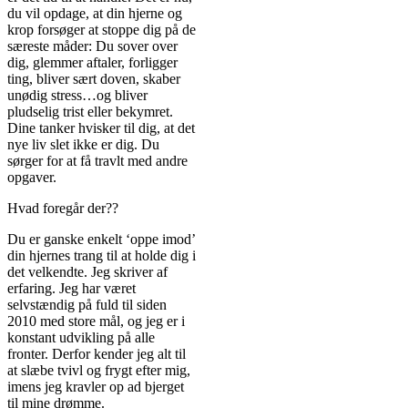
du vil opdage, at din hjerne og
krop forsøger at stoppe dig på de
særeste måder: Du sover over
dig, glemmer aftaler, forligger
ting, bliver sært doven, skaber
unødig stress…og bliver
pludselig trist eller bekymret.
Dine tanker hvisker til dig, at det
nye liv slet ikke er dig. Du
sørger for at få travlt med andre
opgaver.
Hvad foregår der??
Du er ganske enkelt ‘oppe imod’
din hjernes trang til at holde dig i
det velkendte. Jeg skriver af
erfaring. Jeg har været
selvstændig på fuld til siden
2010 med store mål, og jeg er i
konstant udvikling på alle
fronter. Derfor kender jeg alt til
at slæbe tvivl og frygt efter mig,
imens jeg kravler op ad bjerget
til mine drømme.