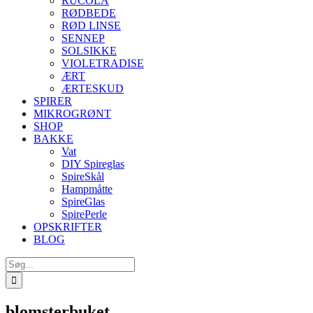
RUCOLA
RØDBEDE
RØD LINSE
SENNEP
SOLSIKKE
VIOLETRADISE
ÆRT
ÆRTESKUD
SPIRER
MIKROGRØNT
SHOP
BAKKE
Vat
DIY Spireglas
SpireSkål
Hampmåtte
SpireGlas
SpirePerle
OPSKRIFTER
BLOG
Søg
efter:
blomsterbuket