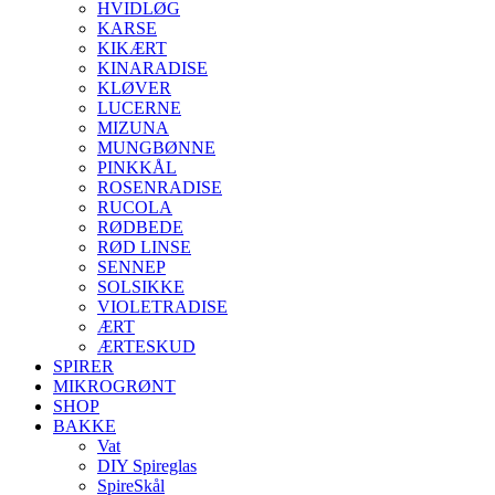
HVIDLØG
KARSE
KIKÆRT
KINARADISE
KLØVER
LUCERNE
MIZUNA
MUNGBØNNE
PINKKÅL
ROSENRADISE
RUCOLA
RØDBEDE
RØD LINSE
SENNEP
SOLSIKKE
VIOLETRADISE
ÆRT
ÆRTESKUD
SPIRER
MIKROGRØNT
SHOP
BAKKE
Vat
DIY Spireglas
SpireSkål