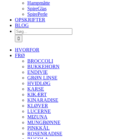
Hampmåtte
SpireGlas
SpirePerle
OPSKRIFTER
BLOG
Søg
efter:
HVORFOR
FRØ
BROCCOLI
BUKKEHORN
ENDIVIE
GRØN LINSE
HVIDLØG
KARSE
KIKÆRT
KINARADISE
KLØVER
LUCERNE
MIZUNA
MUNGBØNNE
PINKKÅL
ROSENRADISE