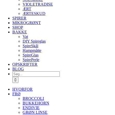
VIOLETRADISE
ÆRT
ÆRTESKUD
SPIRER
MIKROGRØNT
SHOP
BAKKE
Vat
DIY Spireglas
SpireSkål
Hampmåtte
SpireGlas
SpirePerle
OPSKRIFTER
BLOG
Søg
efter:
HVORFOR
FRØ
BROCCOLI
BUKKEHORN
ENDIVIE
GRØN LINSE