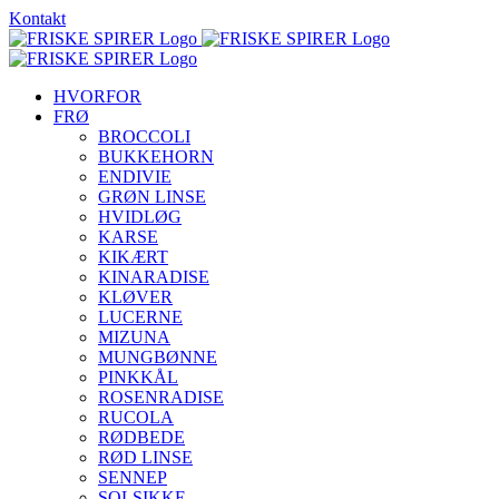
Skip
Kontakt
to
content
HVORFOR
FRØ
BROCCOLI
BUKKEHORN
ENDIVIE
GRØN LINSE
HVIDLØG
KARSE
KIKÆRT
KINARADISE
KLØVER
LUCERNE
MIZUNA
MUNGBØNNE
PINKKÅL
ROSENRADISE
RUCOLA
RØDBEDE
RØD LINSE
SENNEP
SOLSIKKE