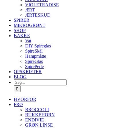
VIOLETRADISE
ÆRT
ÆRTESKUD
SPIRER
MIKROGRØNT
SHOP
BAKKE
Vat
DIY Spireglas
SpireSkål
Hampmåtte
SpireGlas
SpirePerle
OPSKRIFTER
BLOG
Søg
efter:
HVORFOR
FRØ
BROCCOLI
BUKKEHORN
ENDIVIE
GRØN LINSE