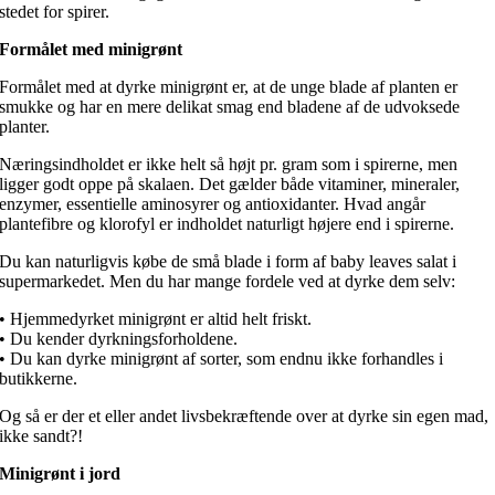
stedet for spirer.
Formålet med minigrønt
Formålet med at dyrke minigrønt er, at de unge blade af planten er
smukke og har en mere delikat smag end bladene af de udvoksede
planter.
Næringsindholdet er ikke helt så højt pr. gram som i spirerne, men
ligger godt oppe på skalaen. Det gælder både vitaminer, mineraler,
enzymer, essentielle aminosyrer og antioxidanter. Hvad angår
plantefibre og klorofyl er indholdet naturligt højere end i spirerne.
Du kan naturligvis købe de små blade i form af baby leaves salat i
supermarkedet. Men du har mange fordele ved at dyrke dem selv:
• Hjemmedyrket minigrønt er altid helt friskt.
• Du kender dyrkningsforholdene.
• Du kan dyrke minigrønt af sorter, som endnu ikke forhandles i
butikkerne.
Og så er der et eller andet livsbekræftende over at dyrke sin egen mad,
ikke sandt?!
Minigrønt i jord