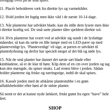
forsigtigt oven på de små spirer.
11. Placér beholderen væk fra direkte lys og varmekilder.
12. Hold jorden let fugtig men ikke våd i de næste 10-14 dage.
13. Når planterne har udviklet blade, kan du stille dem lysere men ikke
i direkte kraftig sol. De små sarte planter tåler sjældent direkte sol.
14. Hvis planterne har svært ved at udvikle sig sundt i de lysfattige
måneder, så kan du sætte en lille lampe med en LED-pære op med
plantevenligt lys. ‘Plantevenligt’ vil sige, at pæren er udviklet til
plantedyrkning og derfor har specielt meget af det blå og røde lys.
15. Når de små planter har dannet det næste sæt blade efter
kimbladene, så er de klar til høst. Klip dem af en cm over jorden og tag
kun den mængde, du spiser straks. Lad resten blive i jorden. Sådan
holder planterne sig friske og næringsrige, indtil de skal spises.
16. Kassér jorden med de afskårne plantestubbe i en grøn
affaldsbeholder efter høst af de sidste planter.
Så nemt er det at kunne nyde lækkert, friskt grønt fra egen “have” hele
året.
SHOP