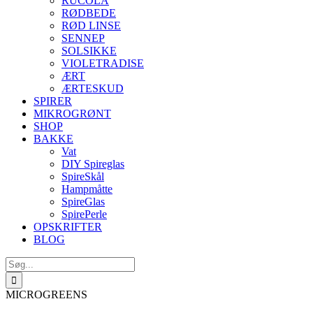
RUCOLA
RØDBEDE
RØD LINSE
SENNEP
SOLSIKKE
VIOLETRADISE
ÆRT
ÆRTESKUD
SPIRER
MIKROGRØNT
SHOP
BAKKE
Vat
DIY Spireglas
SpireSkål
Hampmåtte
SpireGlas
SpirePerle
OPSKRIFTER
BLOG
Søg
efter:
MICROGREENS