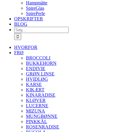
Hampmåtte
SpireGlas
SpirePerle
OPSKRIFTER
BLOG
Søg
efter:
HVORFOR
FRØ
BROCCOLI
BUKKEHORN
ENDIVIE
GRØN LINSE
HVIDLØG
KARSE
KIKÆRT
KINARADISE
KLØVER
LUCERNE
MIZUNA
MUNGBØNNE
PINKKÅL
ROSENRADISE