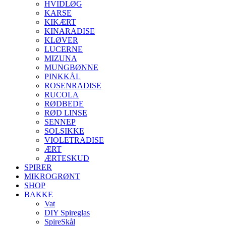
HVIDLØG
KARSE
KIKÆRT
KINARADISE
KLØVER
LUCERNE
MIZUNA
MUNGBØNNE
PINKKÅL
ROSENRADISE
RUCOLA
RØDBEDE
RØD LINSE
SENNEP
SOLSIKKE
VIOLETRADISE
ÆRT
ÆRTESKUD
SPIRER
MIKROGRØNT
SHOP
BAKKE
Vat
DIY Spireglas
SpireSkål