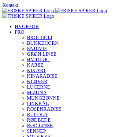
Skip
Kontakt
to
content
HVORFOR
FRØ
BROCCOLI
BUKKEHORN
ENDIVIE
GRØN LINSE
HVIDLØG
KARSE
KIKÆRT
KINARADISE
KLØVER
LUCERNE
MIZUNA
MUNGBØNNE
PINKKÅL
ROSENRADISE
RUCOLA
RØDBEDE
RØD LINSE
SENNEP
SOLSIKKE