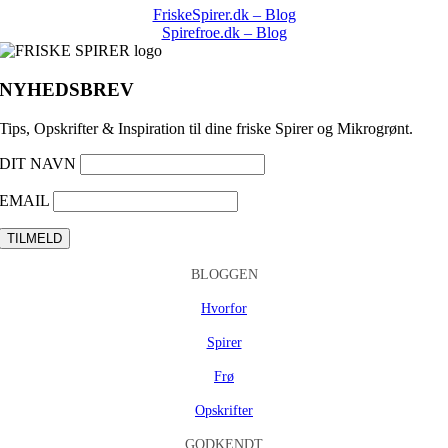
FriskeSpirer.dk – Blog
Spirefroe.dk – Blog
NYHEDSBREV
Tips, Opskrifter & Inspiration til dine friske Spirer og Mikrogrønt.
DIT NAVN
EMAIL
BLOGGEN
Hvorfor
Spirer
Frø
Opskrifter
GODKENDT