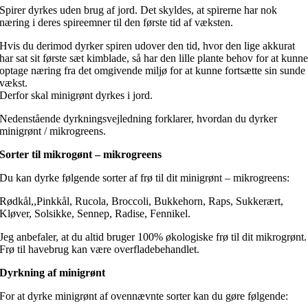
Spirer dyrkes uden brug af jord. Det skyldes, at spirerne har nok
næring i deres spireemner til den første tid af væksten.
Hvis du derimod dyrker spiren udover den tid, hvor den lige akkurat
har sat sit første sæt kimblade, så har den lille plante behov for at kunn
optage næring fra det omgivende miljø for at kunne fortsætte sin sunde
vækst.
Derfor skal minigrønt dyrkes i jord.
Nedenstående dyrkningsvejledning forklarer, hvordan du dyrker
minigrønt / mikrogreens.
Sorter til mikrogønt – mikrogreens
Du kan dyrke følgende sorter af frø til dit minigrønt – mikrogreens:
Rødkål,,Pinkkål, Rucola, Broccoli, Bukkehorn, Raps, Sukkerært,
Kløver, Solsikke, Sennep, Radise, Fennikel.
Jeg anbefaler, at du altid bruger 100% økologiske frø til dit mikrogrønt.
Frø til havebrug kan være overfladebehandlet.
Dyrkning af minigrønt
For at dyrke minigrønt af ovennævnte sorter kan du gøre følgende: