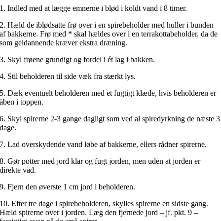
1. Indled med at lægge emnerne i blød i koldt vand i 8 timer.
2. Hæld de iblødsatte frø over i en spirebeholder med huller i bunden
af bakkerne. Frø med * skal hældes over i en terrakottabeholder, da de
som geldannende kræver ekstra dræning.
3. Skyl frøene grundigt og fordel i ét lag i bakken.
4. Stil beholderen til side væk fra stærkt lys.
5. Dæk eventuelt beholderen med et fugtigt klæde, hvis beholderen er
åben i toppen.
6. Skyl spirerne 2-3 gange dagligt som ved al spiredyrkning de næste 3
dage.
7. Lad overskydende vand løbe af bakkerne, ellers rådner spirerne.
8. Gør potter med jord klar og fugt jorden, men uden at jorden er
direkte våd.
9. Fjern den øverste 1 cm jord i beholderen.
10. Efter tre dage i spirebeholderen, skylles spirerne en sidste gang.
Hæld spirerne over i jorden. Læg den fjernede jord – jf. pkt. 9 –