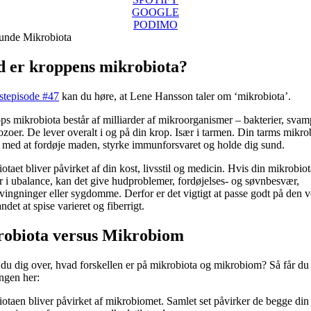
GOOGLE
PODIMO
 er kroppens mikrobiota?
stepisode #47
kan du høre, at Lene Hansson taler om ‘mikrobiota’.
ps mikrobiota består af milliarder af mikroorganismer – bakterier, svam
ozoer. De lever overalt i og på din krop. Især i tarmen. Din tarms mikro
 med at fordøje maden, styrke immunforsvaret og holde dig sund.
otaet bliver påvirket af din kost, livsstil og medicin. Hvis din mikrobiot
i ubalance, kan det give hudproblemer, fordøjelses- og søvnbesvær,
ingninger eller sygdomme. Derfor er det vigtigt at passe godt på den 
ndet at spise varieret og fiberrigt.
obiota versus Mikrobiom
du dig over, hvad forskellen er på mikrobiota og mikrobiom? Så får du
ingen her:
otaen bliver påvirket af mikrobiomet. Samlet set påvirker de begge din