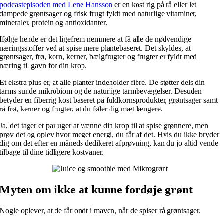
podcastepisoden med Lene Hansson
er en kost rig på rå eller let
dampede grøntsager og frisk frugt fyldt med naturlige vitaminer,
mineraler, protein og antioxidanter.
Ifølge hende er det ligefrem nemmere at få alle de nødvendige
næringsstoffer ved at spise mere plantebaseret. Det skyldes, at
grøntsager, frø, korn, kerner, bælgfrugter og frugter er fyldt med
næring til gavn for din krop.
Et ekstra plus er, at alle planter indeholder fibre. De støtter dels din
tarms sunde mikrobiom og de naturlige tarmbevægelser. Desuden
betyder en fiberrig kost baseret på fuldkornsprodukter, grøntsager samt
rå frø, kerner og frugter, at du føler dig mæt længere.
Ja, det tager et par uger at vænne din krop til at spise grønnere, men
prøv det og oplev hvor meget energi, du får af det. Hvis du ikke bryder
dig om det efter en måneds dedikeret afprøvning, kan du jo altid vende
tilbage til dine tidligere kostvaner.
Myten om ikke at kunne fordøje grønt
Nogle oplever, at de får ondt i maven, når de spiser rå grøntsager.