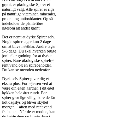
grønt, er økologiske Spirer et
naturligt valg. Alle spirer er rige
på naturlige vitaminer, mineraler,
protein og antioxidanter. Og så
indeholder de plantefibre –
ligesom alt andet grønt.
Det er nemt at dyrke Spirer selv.
Nogle spirer tager kun 2 dage
om at blive høstklar. Andre tager
5-6 dage. Du skal hverken bruge
jord eller gødning for at dyrke
spirer. Bare økologiske spirefrø,
rent vand og en spirebeholder.
Du kan se metoden nedenfor.
Dyrk selv Spirer giver dig et
ekstra plus: Fornøjelsen ved at
være din egen gartner. I dit eget
køkken hele året rundt. For
spirer gror lige villigt bare de får
lidt dagslys og bliver skyllet
morgen + aften med rent vand
fra hanen. Når de er modne, kan
du høste dem og bruge dem i