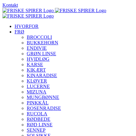
Skip
Kontakt
to
content
HVORFOR
FRØ
BROCCOLI
BUKKEHORN
ENDIVIE
GRØN LINSE
HVIDLØG
KARSE
KIKÆRT
KINARADISE
KLØVER
LUCERNE
MIZUNA
MUNGBØNNE
PINKKÅL
ROSENRADISE
RUCOLA
RØDBEDE
RØD LINSE
SENNEP
SOLSIKKE