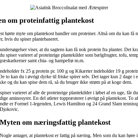
n om proteinfattig plantekost
t hørte myte om plantekost handler om proteiner. Altså om du kan få 
r, hvis du spiser plantebaseret.
ndersøgelser viser, at du sagtens kan få nok protein fra planter. Det k
 du spiser varieret af proteinrige plantekilder som bælgfrugter, tofu, tem
 græskarkerner samt chia- og hampefrø m.m.
indeholder fx 25 g protein pr. 100 g og Kikærter indeholder 19 g protein
e to kan du i øvrigt dyrke til friske spirer selv. Det tager kun 2 dage i 
kke og du kan spise dem rå, så du bruger ikke strøm på at koge dem.
piser varieret af alle de proteinrige plantekilder i løbet af en uge, får du
ige aminosyrer. En del atleter toppræsterer i øvrigt på plantekost. To a
ndte er Formel 1-legenden, Lewis Hamilton og 24 Grand Slam tennisspi
Djokovic.
Myten om næringsfattig plantekost
Nogle antager, at plantekost er fattig på næring. Men som du kan høre i