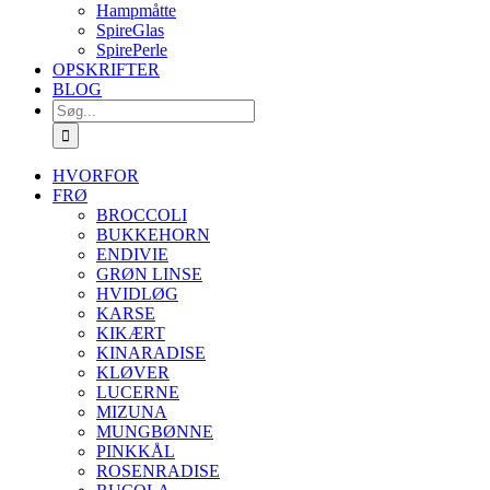
Hampmåtte
SpireGlas
SpirePerle
OPSKRIFTER
BLOG
Søg
efter:
HVORFOR
FRØ
BROCCOLI
BUKKEHORN
ENDIVIE
GRØN LINSE
HVIDLØG
KARSE
KIKÆRT
KINARADISE
KLØVER
LUCERNE
MIZUNA
MUNGBØNNE
PINKKÅL
ROSENRADISE