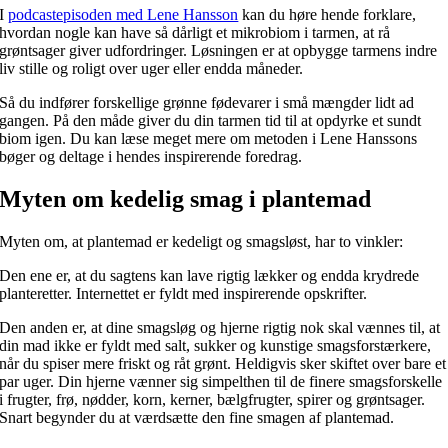
I
podcastepisoden med Lene Hansson
kan du høre hende forklare,
hvordan nogle kan have så dårligt et mikrobiom i tarmen, at rå
grøntsager giver udfordringer. Løsningen er at opbygge tarmens indre
liv stille og roligt over uger eller endda måneder.
Så du indfører forskellige grønne fødevarer i små mængder lidt ad
gangen. På den måde giver du din tarmen tid til at opdyrke et sundt
biom igen. Du kan læse meget mere om metoden i Lene Hanssons
bøger og deltage i hendes inspirerende foredrag.
Myten om kedelig smag i plantemad
Myten om, at plantemad er kedeligt og smagsløst, har to vinkler:
Den ene er, at du sagtens kan lave rigtig lækker og endda krydrede
planteretter. Internettet er fyldt med inspirerende opskrifter.
Den anden er, at dine smagsløg og hjerne rigtig nok skal vænnes til, at
din mad ikke er fyldt med salt, sukker og kunstige smagsforstærkere,
når du spiser mere friskt og råt grønt. Heldigvis sker skiftet over bare et
par uger. Din hjerne vænner sig simpelthen til de finere smagsforskelle
i frugter, frø, nødder, korn, kerner, bælgfrugter, spirer og grøntsager.
Snart begynder du at værdsætte den fine smagen af plantemad.