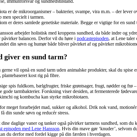
lse, immunforsvar og sundhedstilstand.
ota er de mikroorganismer – bakterier, svampe, vira m.m. – der lever ov
p men specielt i tarmen.
om er deres samlede genetiske materiale. Begge er vigtige for en sund 
nsson arbejder holistisk med kroppens sundhed, da både indre og ydr
r påvirker balancen. Derfor vil du høre i
podcastepisoden
, at Lene taler
andet din søvn og humør både bliver påvirket af og påvirker mikrobiom
 giver en sund tarm?
 gerne vil opnå en sund tarm uden animalske produkter, skal du spise e
, plantebaseret kost rig på fibre.
 sige spis fuldkorn, bælgfrugter, friske grøntsager, frugt, nødder og frø –
e gode tarmbakterier. Forskning viser desiden, at fermenterede fødevar
 kimchi og kombucha kan styrke mikrobiotaen.
or meget forarbejdet mad, sukker og alkohol. Drik nok vand, motionér
, få din sunde søvn og reducér stress.
 dine daglige vaner og tanker også påvirker tarmens sundhed, som du 
st episoden med Lene Hansson
. Hvis din mave gør ‘knuder’, selvom du
kan du derfor med fordel kigge på din færden i hverdagen.