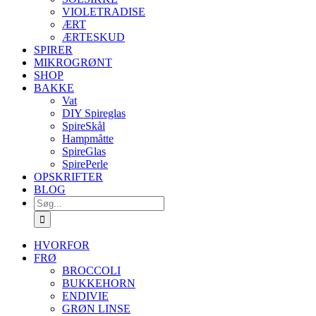
VIOLETRADISE
ÆRT
ÆRTESKUD
SPIRER
MIKROGRØNT
SHOP
BAKKE
Vat
DIY Spireglas
SpireSkål
Hampmåtte
SpireGlas
SpirePerle
OPSKRIFTER
BLOG
Søg
efter:
HVORFOR
FRØ
BROCCOLI
BUKKEHORN
ENDIVIE
GRØN LINSE