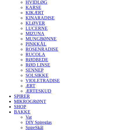
HVIDLØG
KARSE
KIKÆRT
KINARADISE
KLØVER
LUCERNE
MIZUNA
MUNGBØNNE
PINKKÅL
ROSENRADISE
RUCOLA
RØDBEDE
RØD LINSE
SENNEP
SOLSIKKE
VIOLETRADISE
ÆRT
ÆRTESKUD
SPIRER
MIKROGRØNT
SHOP
BAKKE
Vat
DIY Spireglas
SpireSkål