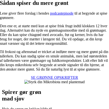
Sådan spiser du mere grønt
Lene giver flere forslag i hendes
podcastepisode
til at begynde at spise
grønnere.
Den ene er, at starte med kun at spise frisk frugt indtil klokken 12 hver
dag. Alternativt kan du nyde en grøntsagssmoothie med rå grøntsager.
Eller du kan spise chiagrød med avocado, frø og kerner, hvis du har
brug for noget, der mætter i længere tid. Du vil opdage, at din krop
snart vænner sig til det lettere morgenmåltid.
Til frokost og aftensmad er tricket at indføre mere og mere grønt på din
tallerken. Du kan stadig spise en smule animalsk, men lad størstedelen
af tallerkenen være grøntsager og fuldkornsprodukter. Lidt efter lidt vil
din krops mikrobiota selv begynde at sende signaler til din hjerne, at
den ønsker mere grønt. Så du får naturlig lyst til at spise grønnere.
SE GRØNNE OPSKRIFTER
Spirer gør grøn
mad sjov
Hvis du søger en lækker kilde til