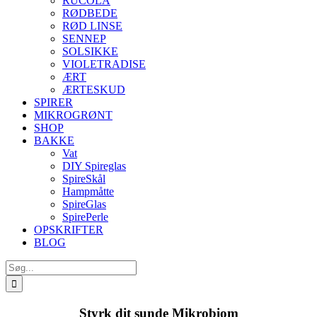
RUCOLA
RØDBEDE
RØD LINSE
SENNEP
SOLSIKKE
VIOLETRADISE
ÆRT
ÆRTESKUD
SPIRER
MIKROGRØNT
SHOP
BAKKE
Vat
DIY Spireglas
SpireSkål
Hampmåtte
SpireGlas
SpirePerle
OPSKRIFTER
BLOG
Søg
efter:
Styrk dit sunde Mikrobiom