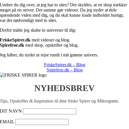
Undrer du dig over, at jeg har to sites? Det skyldes, at en shop trækker
meget på en server. Det samme gør videoer. Da jeg nyder at dele
spændende viden med dig, og du skal kunne loade indholdet hurtigt,
var det nødvendigt med to sites.
Derfor måtte jeg skabe to universer til dig:
FriskeSpirer.dk
med videoer og blog.
Spirefroe.dk
med shop, opskrifter og blog.
Jeg håber, du nyder at rejse rundt i mit grønne univers.
FriskeSpirer.dk – Blog
Spirefroe.dk – Blog
NYHEDSBREV
Tips, Opskrifter & Inspiration til dine friske Spirer og Mikrogrønt.
DIT NAVN
EMAIL