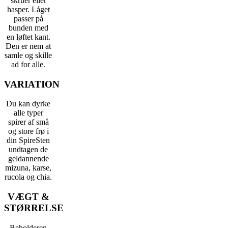
skruer eller
hasper. Låget
passer på
bunden med
en løftet kant.
Den er nem at
samle og skille
ad for alle.
VARIATION
Du kan dyrke
alle typer
spirer af små
og store frø i
din SpireSten
undtagen de
geldannende
mizuna, karse,
rucola og chia.
VÆGT &
STØRRELSE
Beholderen