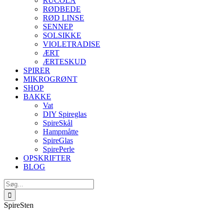
RUCOLA
RØDBEDE
RØD LINSE
SENNEP
SOLSIKKE
VIOLETRADISE
ÆRT
ÆRTESKUD
SPIRER
MIKROGRØNT
SHOP
BAKKE
Vat
DIY Spireglas
SpireSkål
Hampmåtte
SpireGlas
SpirePerle
OPSKRIFTER
BLOG
Søg
efter:
SpireSten