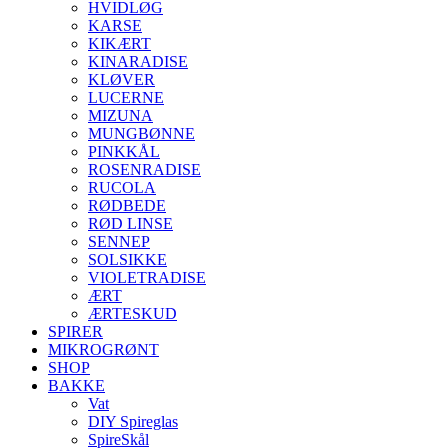
HVIDLØG
KARSE
KIKÆRT
KINARADISE
KLØVER
LUCERNE
MIZUNA
MUNGBØNNE
PINKKÅL
ROSENRADISE
RUCOLA
RØDBEDE
RØD LINSE
SENNEP
SOLSIKKE
VIOLETRADISE
ÆRT
ÆRTESKUD
SPIRER
MIKROGRØNT
SHOP
BAKKE
Vat
DIY Spireglas
SpireSkål