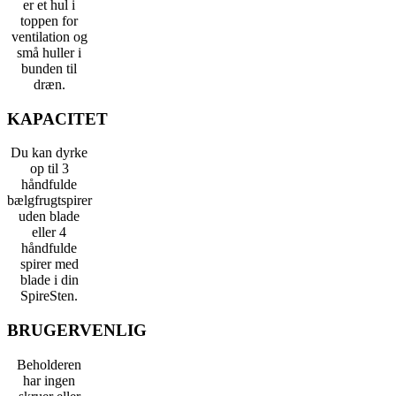
er et hul i
toppen for
ventilation og
små huller i
bunden til
dræn.
KAPACITET
Du kan dyrke
op til 3
håndfulde
bælgfrugtspirer
uden blade
eller 4
håndfulde
spirer med
blade i din
SpireSten.
BRUGERVENLIG
Beholderen
har ingen