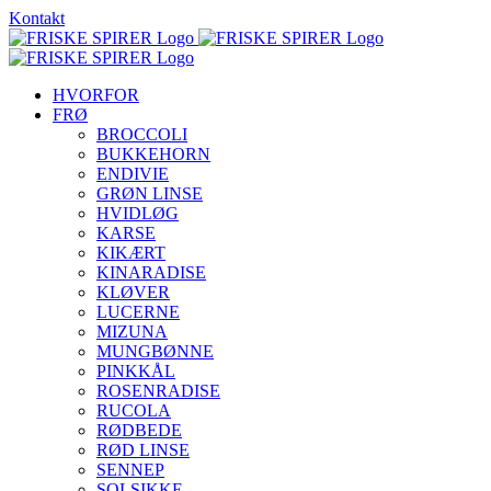
Skip
Kontakt
to
content
HVORFOR
FRØ
BROCCOLI
BUKKEHORN
ENDIVIE
GRØN LINSE
HVIDLØG
KARSE
KIKÆRT
KINARADISE
KLØVER
LUCERNE
MIZUNA
MUNGBØNNE
PINKKÅL
ROSENRADISE
RUCOLA
RØDBEDE
RØD LINSE
SENNEP
SOLSIKKE