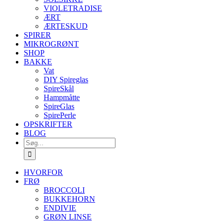
VIOLETRADISE
ÆRT
ÆRTESKUD
SPIRER
MIKROGRØNT
SHOP
BAKKE
Vat
DIY Spireglas
SpireSkål
Hampmåtte
SpireGlas
SpirePerle
OPSKRIFTER
BLOG
Søg
efter:
HVORFOR
FRØ
BROCCOLI
BUKKEHORN
ENDIVIE
GRØN LINSE