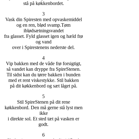
stå på køkkenbordet.
3
Vask din Spiresten med opvaskemiddel
og en ren, blød svamp.Tøm
iblødsætningsvandet
fra glasset. Fyld glasset igen og hæld frø
og vand
over i Spirestenens nederste del.
4
Vip bakken med de våde frø forsigtigt,
så vandet kan dryppe fra SpireStenen.
Til sidst kan du tørre bakken i bunden
med et rent viskestykke. Stil bakken
på dit køkkenbord og sæt låget på.
5
Stil SpireStenen på dit rene
køkkenbord. Den må gerne stå lyst men
ikke
i direkte sol. Et sted tæt på vasken er
godt.
6