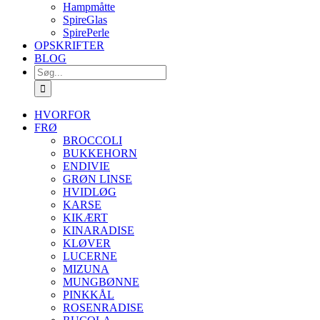
Hampmåtte
SpireGlas
SpirePerle
OPSKRIFTER
BLOG
Søg
efter:
HVORFOR
FRØ
BROCCOLI
BUKKEHORN
ENDIVIE
GRØN LINSE
HVIDLØG
KARSE
KIKÆRT
KINARADISE
KLØVER
LUCERNE
MIZUNA
MUNGBØNNE
PINKKÅL
ROSENRADISE