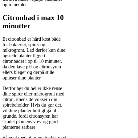
og mineraler.
Citronbad i max 10
minutter
Et citronbad er hård kost både
for bakterier, spirer og
mikrogrønt. Lad derfor kun dine
høstede planter ligge i
citronbadet i op til 10 minutter,
da den lave pH og citronsyren
ellers bleger og derpå stille
opløser dine planter.
Derfor bør du heller ikke rense
dine spirer eller microgrønt med
citron, imens de vokser i din
spirebeholder. Hvis du gør det,
vil dine planter hurtigt gå til
grunde, fordi citronsyren har
skadet plantens væv og gjort
planterne sårbare.
Så vent med at bruge tricket med