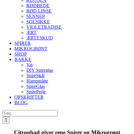
RUCOLA
RØDBEDE
RØD LINSE
SENNEP
SOLSIKKE
VIOLETRADISE
ÆRT
ÆRTESKUD
SPIRER
MIKROGRØNT
SHOP
BAKKE
Vat
DIY Spireglas
SpireSkål
Hampmåtte
SpireGlas
SpirePerle
OPSKRIFTER
BLOG
Søg
efter:
Citronbad giver rene Spirer og Mikrogrønt