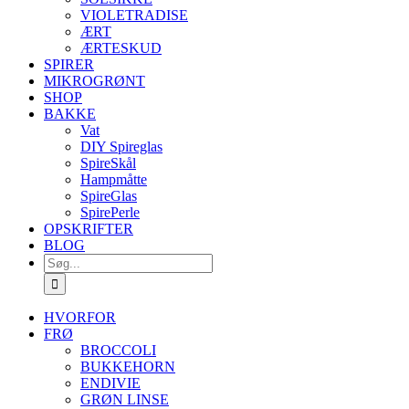
VIOLETRADISE
ÆRT
ÆRTESKUD
SPIRER
MIKROGRØNT
SHOP
BAKKE
Vat
DIY Spireglas
SpireSkål
Hampmåtte
SpireGlas
SpirePerle
OPSKRIFTER
BLOG
Søg
efter:
HVORFOR
FRØ
BROCCOLI
BUKKEHORN
ENDIVIE
GRØN LINSE