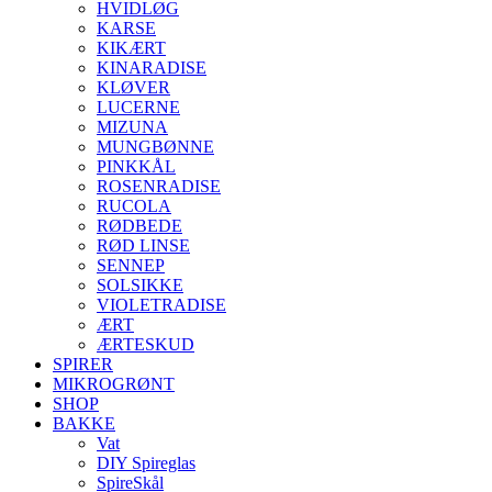
HVIDLØG
KARSE
KIKÆRT
KINARADISE
KLØVER
LUCERNE
MIZUNA
MUNGBØNNE
PINKKÅL
ROSENRADISE
RUCOLA
RØDBEDE
RØD LINSE
SENNEP
SOLSIKKE
VIOLETRADISE
ÆRT
ÆRTESKUD
SPIRER
MIKROGRØNT
SHOP
BAKKE
Vat
DIY Spireglas
SpireSkål