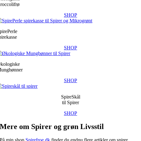
roccolifrø
SHOP
pirePerle
pirekasse
SHOP
kologiske
ungbønner
SHOP
SpireSkål
til Spirer
SHOP
Mere om Spirer og grøn Livsstil
På min shop
Spirefroe.dk
finder du endnu flere artikler om spirer,