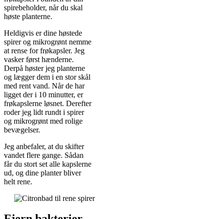
spirebeholder, når du skal
høste planterne.
Heldigvis er dine høstede
spirer og mikrogrønt nemme
at rense for frøkapsler. Jeg
vasker først hænderne.
Derpå høster jeg planterne
og lægger dem i en stor skål
med rent vand. Når de har
ligget der i 10 minutter, er
frøkapslerne løsnet. Derefter
roder jeg lidt rundt i spirer
og mikrogrønt med rolige
bevægelser.
Jeg anbefaler, at du skifter
vandet flere gange. Sådan
får du stort set alle kapslerne
ud, og dine planter bliver
helt rene.
Fjern bakterier