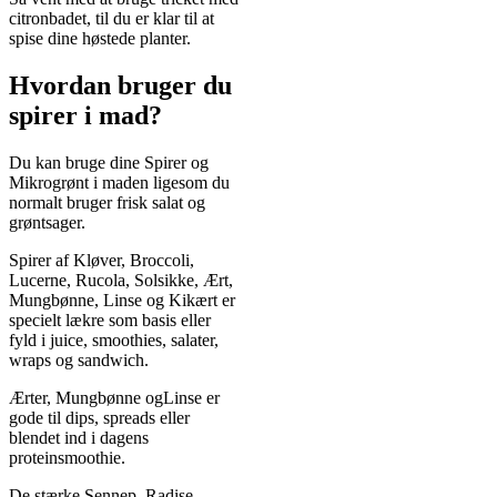
citronbadet, til du er klar til at
spise dine høstede planter.
Hvordan bruger du
spirer i mad?
Du kan bruge dine Spirer og
Mikrogrønt i maden ligesom du
normalt bruger frisk salat og
grøntsager.
Spirer af Kløver, Broccoli,
Lucerne, Rucola, Solsikke, Ært,
Mungbønne, Linse og Kikært er
specielt lækre som basis eller
fyld i juice, smoothies, salater,
wraps og sandwich.
Ærter, Mungbønne ogLinse er
gode til dips, spreads eller
blendet ind i dagens
proteinsmoothie.
De stærke Sennep, Radise,