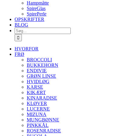
Hampmåtte
SpireGlas
SpirePerle
OPSKRIFTER
BLOG
Søg
efter:
HVORFOR
FRØ
BROCCOLI
BUKKEHORN
ENDIVIE
GRØN LINSE
HVIDLØG
KARSE
KIKÆRT
KINARADISE
KLØVER
LUCERNE
MIZUNA
MUNGBØNNE
PINKKÅL
ROSENRADISE