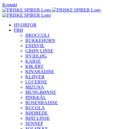
Skip
Kontakt
to
content
HVORFOR
FRØ
BROCCOLI
BUKKEHORN
ENDIVIE
GRØN LINSE
HVIDLØG
KARSE
KIKÆRT
KINARADISE
KLØVER
LUCERNE
MIZUNA
MUNGBØNNE
PINKKÅL
ROSENRADISE
RUCOLA
RØDBEDE
RØD LINSE
SENNEP
SOLSIKKE